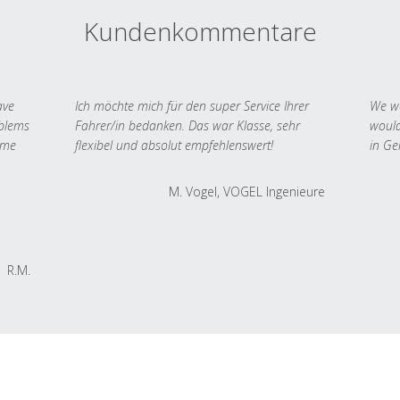
Kundenkommentare
ave
Ich möchte mich für den super Service Ihrer
We we
oblems
Fahrer/in bedanken. Das war Klasse, sehr
would
 me
flexibel und absolut empfehlenswert!
in Ge
M. Vogel, VOGEL Ingenieure
R.M.