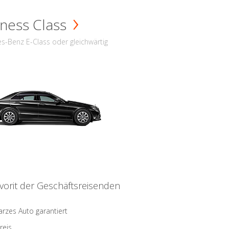
ness Class
s-Benz E-Class oder gleichwärtig
vorit der Geschäftsreisenden
rzes Auto garantiert
reis