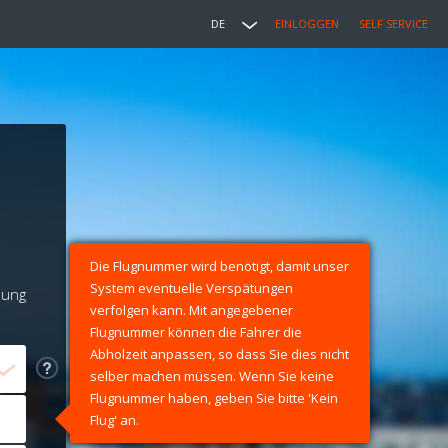
DE
EINLOGGEN
SELF SERVICE
Die Flugnummer wird benötigt, damit unser
System eventuelle Verspätungen
lung
verfolgen kann. Mit angegebener
Flugnummer können die Fahrer die
Abholzeit anpassen, so dass Sie dies nicht
selber machen müssen. Wenn Sie keine
Flugnummer haben, geben Sie bitte 'Kein
Flug' an.