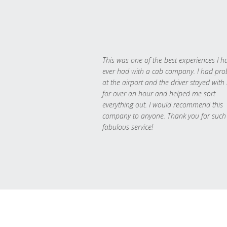
This was one of the best experiences I h
ever had with a cab company. I had pr
at the airport and the driver stayed with
for over an hour and helped me sort
everything out. I would recommend this
company to anyone. Thank you for such
fabulous service!