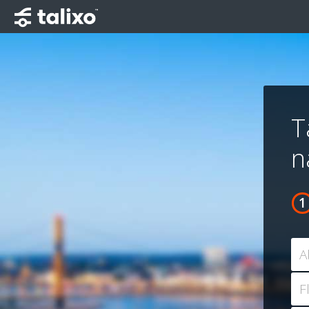
T
n
A
F