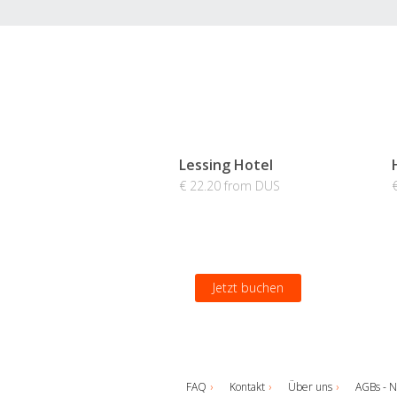
Lessing Hotel
€ 22.20 from DUS
Jetzt buchen
FAQ
Kontakt
Über uns
AGBs - N