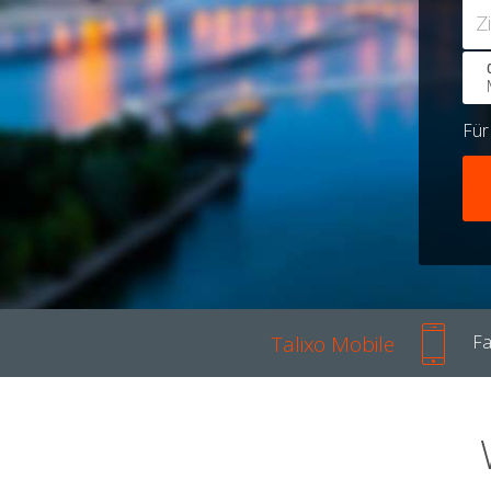
Z
Fü
Talixo Mobile
Fa