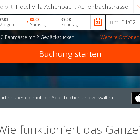
ielort:
07.08
08.08
09.08
um
Morgen
Samstag
Sonntag
r
2 Fahrgäste
mit
2 Gepäckstücken
Weitere Optionen
hrten über die mobilen Apps buchen und verwalten.
Wie funktioniert das Ganze