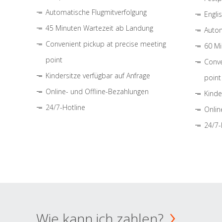
Automatische Flugmitverfolgung
Engli
45 Minuten Wartezeit ab Landung
Autom
Convenient pickup at precise meeting
60 Mi
point
Conve
Kindersitze verfügbar auf Anfrage
point
Online- und Offline-Bezahlungen
Kinde
24/7-Hotline
Onlin
24/7-
Wie kann ich zahlen?