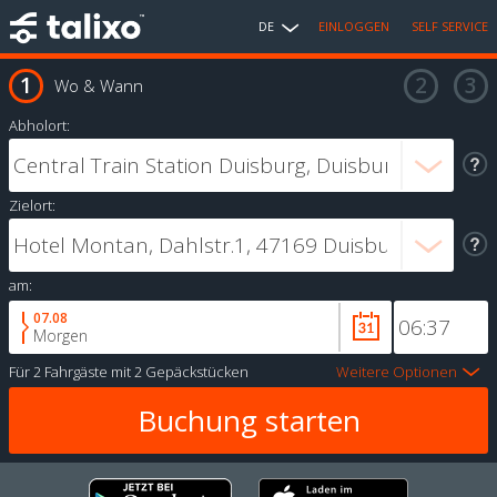
DE
EINLOGGEN
SELF SERVICE
Wo & Wann
Abholort:
Zielort:
am:
07.08
Morgen
Für
2 Fahrgäste
mit
2 Gepäckstücken
Weitere Optionen