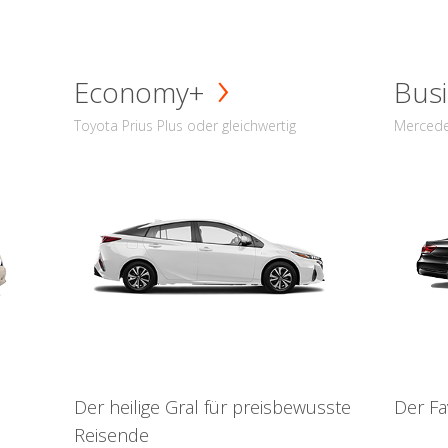
Economy+
Busi
Toyota Prius Plus oder gleichwertig
Mercede
Der heilige Gral für preisbewusste
Der Fa
Reisende