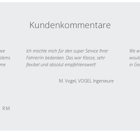
Kundenkommentare
ave
Ich möchte mich für den super Service Ihrer
We we
oblems
Fahrer/in bedanken. Das war Klasse, sehr
would
 me
flexibel und absolut empfehlenswert!
in Ge
M. Vogel, VOGEL Ingenieure
R.M.