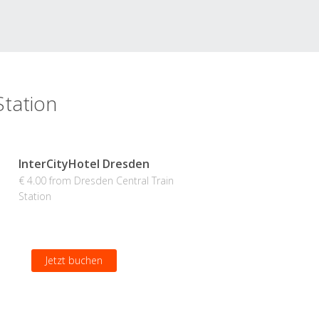
Station
InterCityHotel Dresden
€ 4.00 from Dresden Central Train
Station
Jetzt buchen