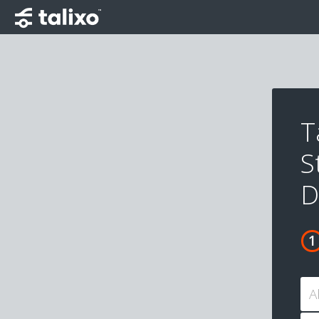
T
S
D
A