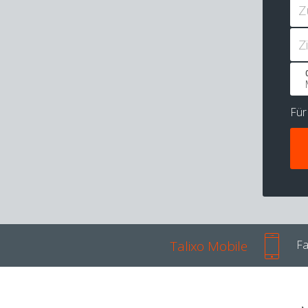
Z
Z
Fü
Talixo Mobile
Fa