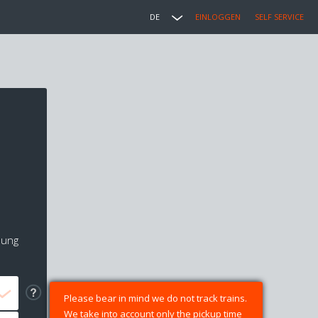
DE
EINLOGGEN
SELF SERVICE
lung
Please bear in mind we do not track trains.
We take into account only the pickup time