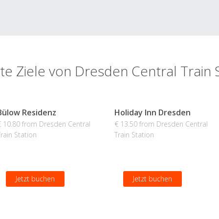
te Ziele von Dresden Central Train 
Bülow Residenz
Holiday Inn Dresden
€ 10.80 from Dresden Central
€ 13.50 from Dresden Central
Train Station
Train Station
Jetzt buchen
Jetzt buchen