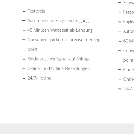
Schwa
Festpreis
Festp
Automatische Flugmitverfolgung
Engli
45 Minuten Wartezeit ab Landung
Autom
Convenient pickup at precise meeting
60 Mi
point
Conve
Kindersitze verfügbar auf Anfrage
point
Online- und Offline-Bezahlungen
Kinde
24/7-Hotline
Onlin
24/7-