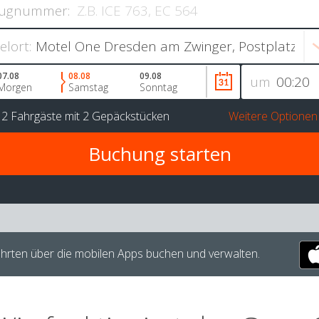
ugnummer:
ielort:
07.08
08.08
09.08
um
Morgen
Samstag
Sonntag
r
2 Fahrgäste
mit
2 Gepäckstücken
Weitere Optionen
hrten über die mobilen Apps buchen und verwalten.