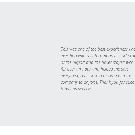
This was one of the best experiences I h
ever had with a cab company. I had pr
at the airport and the driver stayed with
for over an hour and helped me sort
everything out. I would recommend this
company to anyone. Thank you for such
fabulous service!