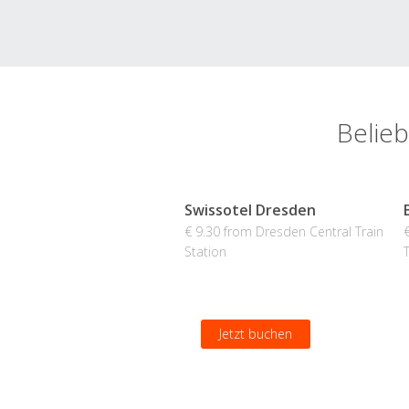
Belieb
Swissotel Dresden
€ 9.30 from Dresden Central Train
Station
Jetzt buchen