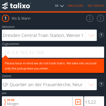
DE
EINLOGGEN
SELF SERVICE
Wo & Wann
Abholort:
Zugnummer:
Please bear in mind we do not track trains. We take into account
only the pickup time you enter.
Zielort:
am:
09.08
Morgen