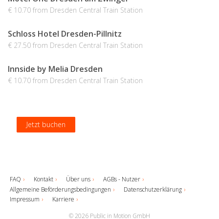
€ 10.70 from Dresden Central Train Station
Schloss Hotel Dresden-Pillnitz
€ 27.50 from Dresden Central Train Station
Innside by Melia Dresden
€ 10.70 from Dresden Central Train Station
Jetzt buchen
Jetzt buchen
Jetzt buchen
Jetzt buchen
FAQ
Kontakt
Über uns
AGBs - Nutzer
Allgemeine Beförderungsbedingungen
Datenschutzerklärung
Impressum
Karriere
© 2026 Public in Motion GmbH