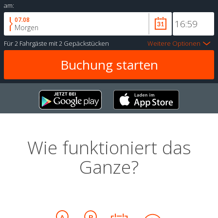
am:
07.08
Morgen
Für
2 Fahrgäste
mit
2 Gepäckstücken
Weitere Optionen
Wie funktioniert das
Ganze?