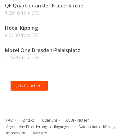
QF Quartier an der Frauenkirche
€ 20.10 from DRS
Hotel Kipping
€ 22.50 from DRS
Motel One Dresden-Palaisplatz
€ 18.80 from DRS
Jetzt buchen
Jetzt buchen
Jetzt buchen
Jetzt buchen
FAQ
Kontakt
Über uns
AGBs - Nutzer
Allgemeine Beförderungsbedingungen
Datenschutzerklärung
Impressum
Karriere