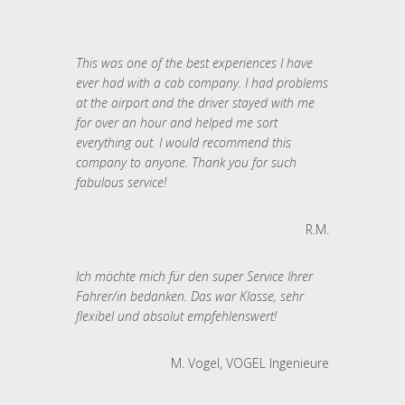
This was one of the best experiences I have
ever had with a cab company. I had problems
at the airport and the driver stayed with me
for over an hour and helped me sort
everything out. I would recommend this
company to anyone. Thank you for such
fabulous service!
R.M.
Ich möchte mich für den super Service Ihrer
Fahrer/in bedanken. Das war Klasse, sehr
flexibel und absolut empfehlenswert!
M. Vogel, VOGEL Ingenieure