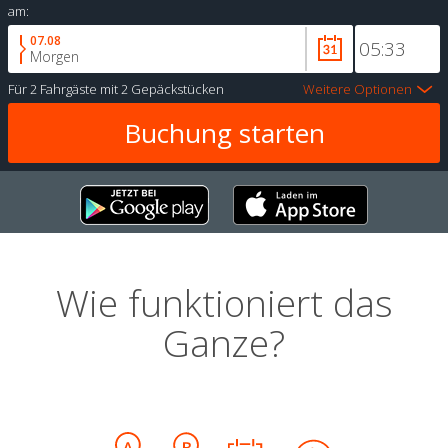
am:
07.08
Morgen
Für
2 Fahrgäste
mit
2 Gepäckstücken
Weitere Optionen
Wie funktioniert das
Ganze?