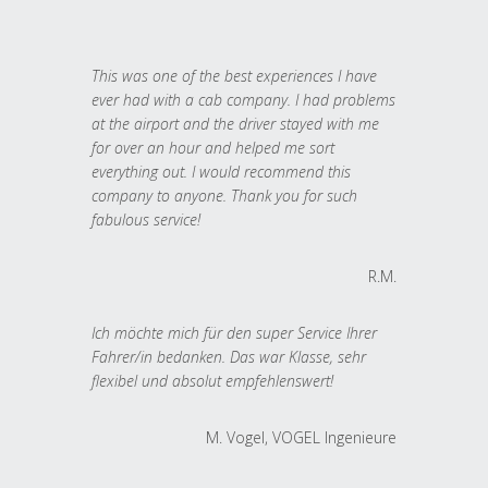
This was one of the best experiences I have
ever had with a cab company. I had problems
at the airport and the driver stayed with me
for over an hour and helped me sort
everything out. I would recommend this
company to anyone. Thank you for such
fabulous service!
R.M.
Ich möchte mich für den super Service Ihrer
Fahrer/in bedanken. Das war Klasse, sehr
flexibel und absolut empfehlenswert!
M. Vogel, VOGEL Ingenieure