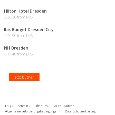
Hilton Hotel Dresden
€ 20.30 from DRS
Ibis Budget Dresden City
€ 20.90 from DRS
NH Dresden
€ 17.40 from DRS
Jetzt buchen
Jetzt buchen
Jetzt buchen
Jetzt buchen
FAQ
Kontakt
Über uns
AGBs - Nutzer
Allgemeine Beförderungsbedingungen
Datenschutzerklärung