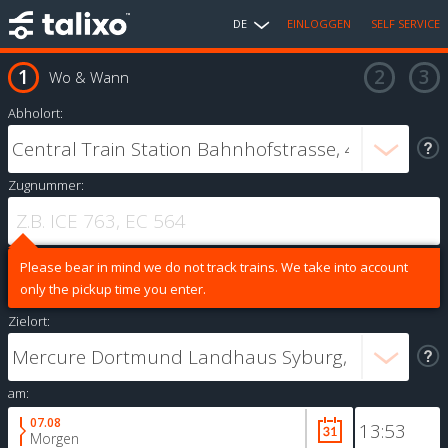
DE
EINLOGGEN
SELF SERVICE
Wo & Wann
Abholort:
Zugnummer:
Please bear in mind we do not track trains. We take into account
only the pickup time you enter.
Zielort:
am:
07.08
Morgen