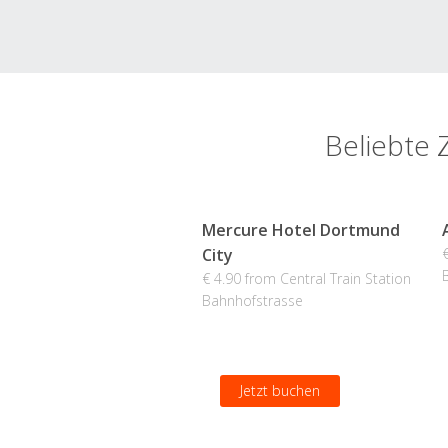
Beliebte 
Mercure Hotel Dortmund
City
€ 4.90 from Central Train Station
Bahnhofstrasse
Jetzt buchen