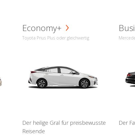
Economy+
Busi
Toyota Prius Plus oder gleichwertig
Mercede
Der heilige Gral für preisbewusste
Der Fa
Reisende