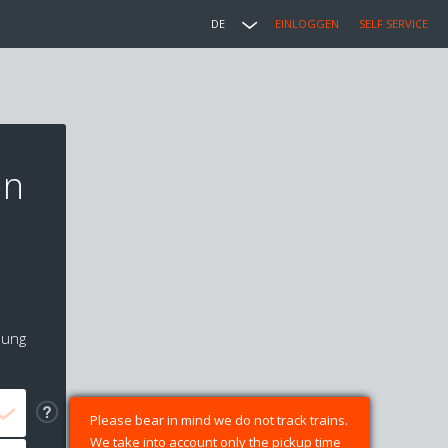
DE
EINLOGGEN
SELF SERVICE
in
lung
Please bear in mind we do not track trains.
We take into account only the pickup time