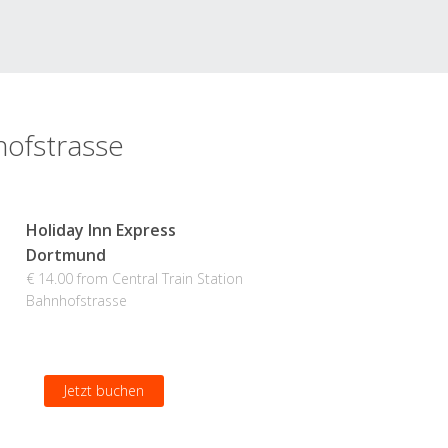
hofstrasse
Holiday Inn Express
Dortmund
€ 14.00 from Central Train Station
Bahnhofstrasse
Jetzt buchen