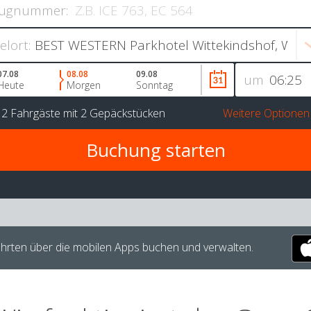
ugnummer:
ielort:
07.08
08.08
09.08
um
Heute
Morgen
Sonntag
r
2 Fahrgäste
mit
2 Gepäckstücken
Weitere Optionen
hrten über die mobilen Apps buchen und verwalten.