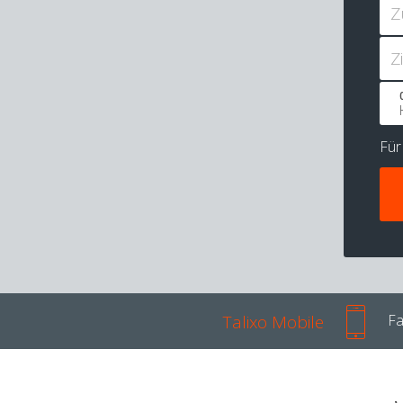
Z
Z
Fü
Talixo Mobile
Fa