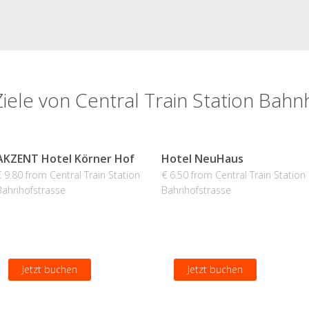
Ziele von Central Train Station Bahn
AKZENT Hotel Körner Hof
Hotel NeuHaus
€ 9.80 from Central Train Station
€ 6.50 from Central Train Station
Bahnhofstrasse
Bahnhofstrasse
Jetzt buchen
Jetzt buchen