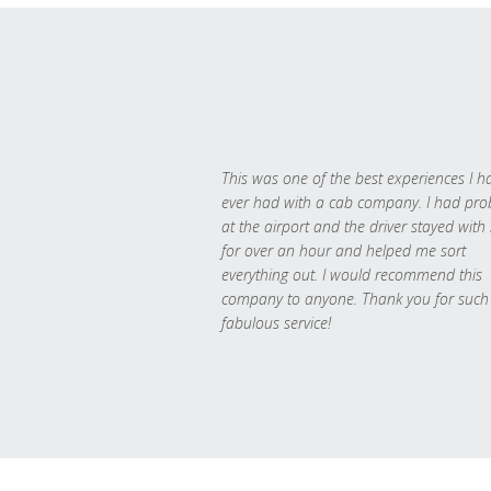
This was one of the best experiences I h
ever had with a cab company. I had pr
at the airport and the driver stayed with
for over an hour and helped me sort
everything out. I would recommend this
company to anyone. Thank you for such
fabulous service!