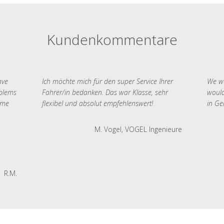
Kundenkommentare
ave
Ich möchte mich für den super Service Ihrer
We we
oblems
Fahrer/in bedanken. Das war Klasse, sehr
would
 me
flexibel und absolut empfehlenswert!
in Ge
M. Vogel, VOGEL Ingenieure
R.M.