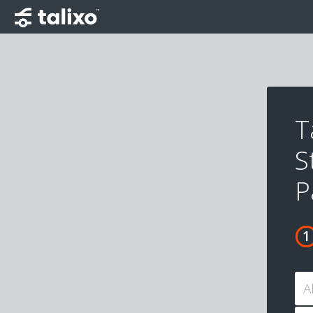
T
S
P
A