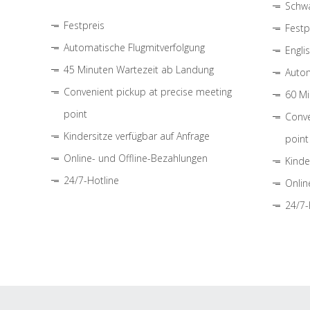
Schwa
Festpreis
Festp
Automatische Flugmitverfolgung
Engli
45 Minuten Wartezeit ab Landung
Autom
Convenient pickup at precise meeting
60 Mi
point
Conve
Kindersitze verfügbar auf Anfrage
point
Online- und Offline-Bezahlungen
Kinde
24/7-Hotline
Onlin
24/7-