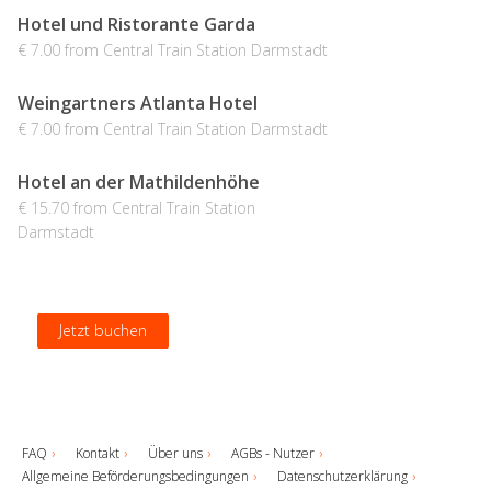
Hotel und Ristorante Garda
€ 7.00 from Central Train Station Darmstadt
Weingartners Atlanta Hotel
€ 7.00 from Central Train Station Darmstadt
Hotel an der Mathildenhöhe
€ 15.70 from Central Train Station
Darmstadt
Jetzt buchen
Jetzt buchen
Jetzt buchen
Jetzt buchen
FAQ
Kontakt
Über uns
AGBs - Nutzer
Allgemeine Beförderungsbedingungen
Datenschutzerklärung