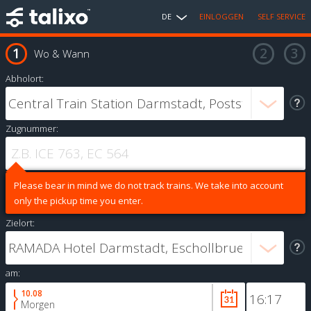
DE
EINLOGGEN
SELF SERVICE
Wo & Wann
Abholort:
Zugnummer:
Please bear in mind we do not track trains. We take into account
only the pickup time you enter.
Zielort:
am:
10.08
Morgen