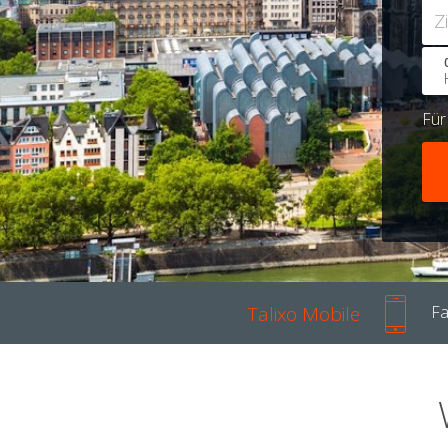
Z
Fü
Talixo Mobile
Fa