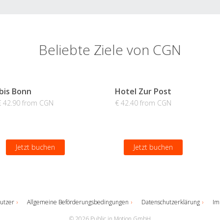
Beliebte Ziele von CGN
Ibis Bonn
Hotel Zur Post
€ 42.90 from CGN
€ 42.40 from CGN
Jetzt buchen
Jetzt buchen
utzer
Allgemeine Beförderungsbedingungen
Datenschutzerklärung
Im
© 2026 Public in Motion GmbH