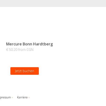
Mercure Bonn Hardtberg
€ 50.20 from CGN
Jetzt buchen
pressum
Karriere