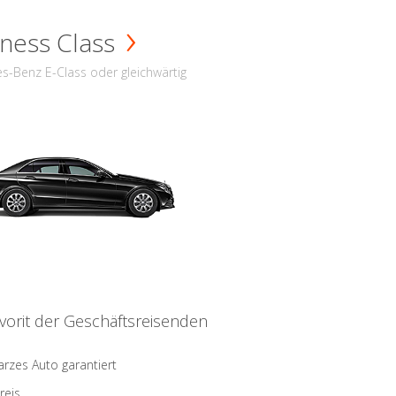
ness Class
s-Benz E-Class oder gleichwärtig
vorit der Geschäftsreisenden
rzes Auto garantiert
reis