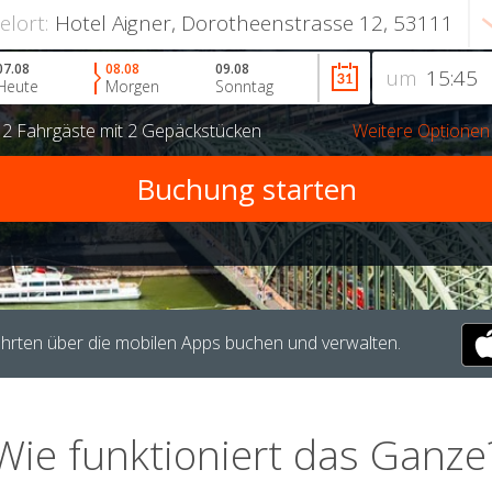
ielort:
07.08
08.08
09.08
um
Heute
Morgen
Sonntag
r
2 Fahrgäste
mit
2 Gepäckstücken
Weitere Optionen
hrten über die mobilen Apps buchen und verwalten.
Wie funktioniert das Ganze