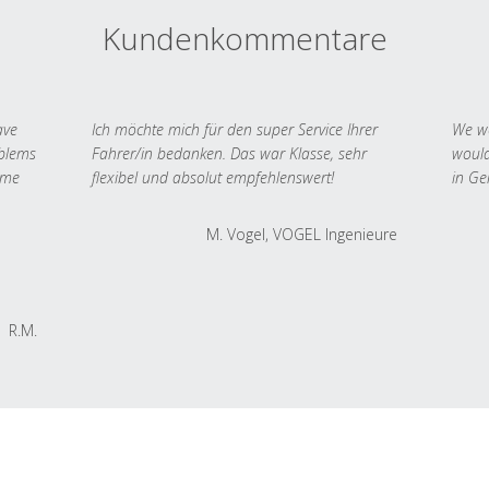
Kundenkommentare
ave
Ich möchte mich für den super Service Ihrer
We we
oblems
Fahrer/in bedanken. Das war Klasse, sehr
would
 me
flexibel und absolut empfehlenswert!
in Ge
M. Vogel, VOGEL Ingenieure
R.M.