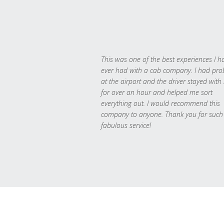
This was one of the best experiences I h
ever had with a cab company. I had pr
at the airport and the driver stayed with
for over an hour and helped me sort
everything out. I would recommend this
company to anyone. Thank you for such
fabulous service!