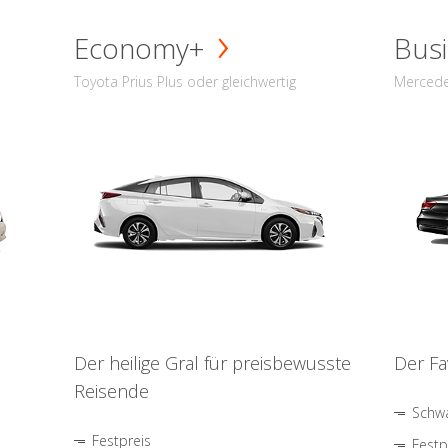
Economy+
Busi
Toyota Prius Plus oder gleichwertig
Mercede
Der heilige Gral für preisbewusste
Der Fa
Reisende
Schwa
Festpreis
Festp