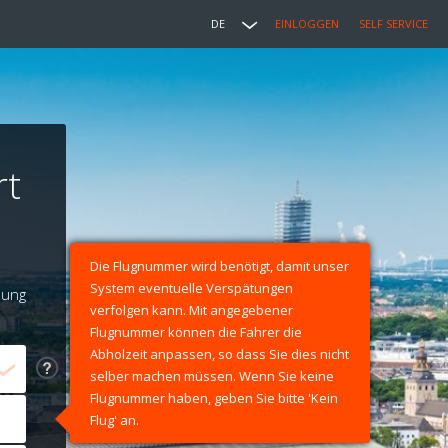
DE
EINLOGGEN
SELF SERVICE
rt
Die Flugnummer wird benötigt, damit unser
System eventuelle Verspätungen
lung
verfolgen kann. Mit angegebener
Flugnummer können die Fahrer die
Abholzeit anpassen, so dass Sie dies nicht
selber machen müssen. Wenn Sie keine
Flugnummer haben, geben Sie bitte 'Kein
Flug' an.