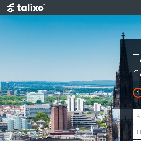
T
n
A
F