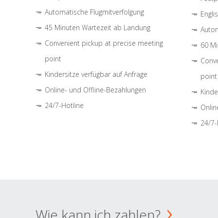
Automatische Flugmitverfolgung
Engli
45 Minuten Wartezeit ab Landung
Autom
Convenient pickup at precise meeting
60 Mi
point
Conve
Kindersitze verfügbar auf Anfrage
point
Online- und Offline-Bezahlungen
Kinde
24/7-Hotline
Onlin
24/7-
Wie kann ich zahlen?