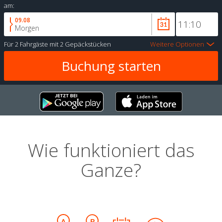
am:
09.08
Morgen
Für
2 Fahrgäste
mit
2 Gepäckstücken
Weitere Optionen
Wie funktioniert das
Ganze?