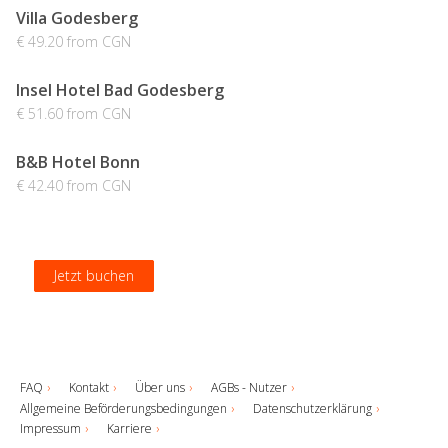
Villa Godesberg
€ 49.20 from CGN
Insel Hotel Bad Godesberg
€ 51.60 from CGN
B&B Hotel Bonn
€ 42.40 from CGN
Jetzt buchen
Jetzt buchen
Jetzt buchen
Jetzt buchen
FAQ
Kontakt
Über uns
AGBs - Nutzer
Allgemeine Beförderungsbedingungen
Datenschutzerklärung
Impressum
Karriere