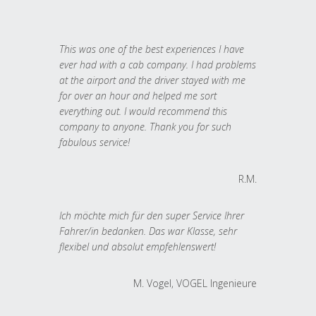
This was one of the best experiences I have
ever had with a cab company. I had problems
at the airport and the driver stayed with me
for over an hour and helped me sort
everything out. I would recommend this
company to anyone. Thank you for such
fabulous service!
R.M.
Ich möchte mich für den super Service Ihrer
Fahrer/in bedanken. Das war Klasse, sehr
flexibel und absolut empfehlenswert!
M. Vogel, VOGEL Ingenieure