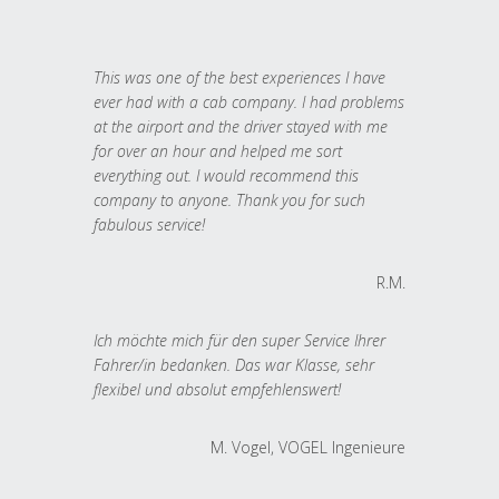
This was one of the best experiences I have
ever had with a cab company. I had problems
at the airport and the driver stayed with me
for over an hour and helped me sort
everything out. I would recommend this
company to anyone. Thank you for such
fabulous service!
R.M.
Ich möchte mich für den super Service Ihrer
Fahrer/in bedanken. Das war Klasse, sehr
flexibel und absolut empfehlenswert!
M. Vogel, VOGEL Ingenieure