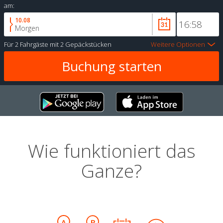
am:
10.08
Morgen
Für
2 Fahrgäste
mit
2 Gepäckstücken
Weitere Optionen
Wie funktioniert das
Ganze?