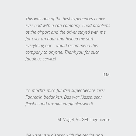
This was one of the best experiences I have
ever had with a cab company. I had problems
at the airport and the driver stayed with me
for over an hour and helped me sort
everything out. I would recommend this
company to anyone. Thank you for such
fabulous service!
R.M.
Ich möchte mich für den super Service Ihrer
Fahrer/in bedanken. Das war Klasse, sehr
flexibel und absolut empfehlenswert!
M. Vogel, VOGEL Ingenieure
We were very pleased with the service and