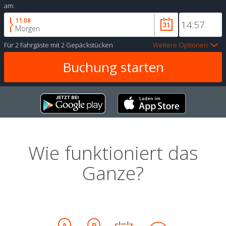
am:
11.08
Morgen
Für
2 Fahrgäste
mit
2 Gepäckstücken
Weitere Optionen
Wie funktioniert das
Ganze?