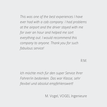
This was one of the best experiences I have
ever had with a cab company. I had problems
at the airport and the driver stayed with me
for over an hour and helped me sort
everything out. I would recommend this
company to anyone. Thank you for such
fabulous service!
R.M.
Ich möchte mich für den super Service Ihrer
Fahrer/in bedanken. Das war Klasse, sehr
flexibel und absolut empfehlenswert!
M. Vogel, VOGEL Ingenieure