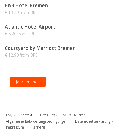
B&B Hotel Bremen
€ 13.20 from BRE
Atlantic Hotel Airport
€ 6.20 from BRE
Courtyard by Marriott Bremen
€ 12.90 from BRE
Jetzt buchen
Jetzt buchen
Jetzt buchen
Jetzt buchen
FAQ
Kontakt
Über uns
AGBs - Nutzer
Allgemeine Beförderungsbedingungen
Datenschutzerklärung
Impressum
Karriere