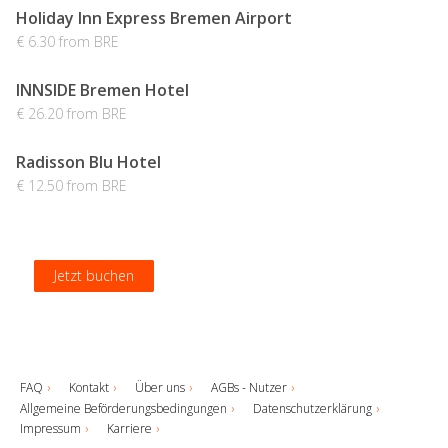
Holiday Inn Express Bremen Airport
€ 6.30 from BRE
INNSIDE Bremen Hotel
€ 26.20 from BRE
Radisson Blu Hotel
€ 12.50 from BRE
Jetzt buchen
Jetzt buchen
Jetzt buchen
Jetzt buchen
FAQ
Kontakt
Über uns
AGBs - Nutzer
Allgemeine Beförderungsbedingungen
Datenschutzerklärung
Impressum
Karriere