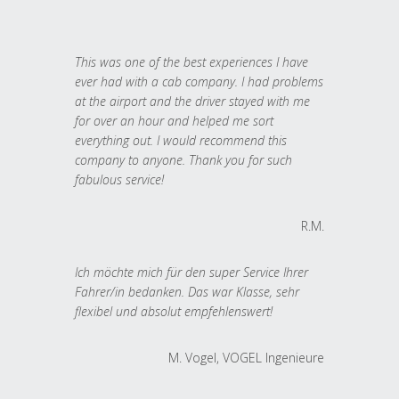
This was one of the best experiences I have
ever had with a cab company. I had problems
at the airport and the driver stayed with me
for over an hour and helped me sort
everything out. I would recommend this
company to anyone. Thank you for such
fabulous service!
R.M.
Ich möchte mich für den super Service Ihrer
Fahrer/in bedanken. Das war Klasse, sehr
flexibel und absolut empfehlenswert!
M. Vogel, VOGEL Ingenieure