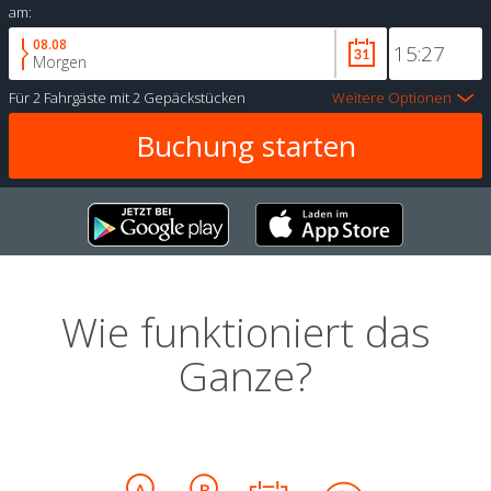
am:
08.08
Morgen
Für
2 Fahrgäste
mit
2 Gepäckstücken
Weitere Optionen
Wie funktioniert das
Ganze?