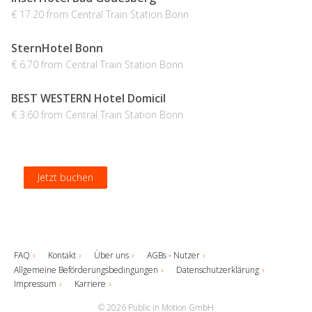
€ 17.20 from Central Train Station Bonn
SternHotel Bonn
€ 6.70 from Central Train Station Bonn
BEST WESTERN Hotel Domicil
€ 3.60 from Central Train Station Bonn
Jetzt buchen
Jetzt buchen
Jetzt buchen
Jetzt buchen
FAQ
Kontakt
Über uns
AGBs - Nutzer
Allgemeine Beförderungsbedingungen
Datenschutzerklärung
Impressum
Karriere
© 2026 Public in Motion GmbH