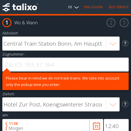
DE
EINLOGGEN
SELF SERVICE
Wo & Wann
Abholort:
Zugnummer:
Please bear in mind we do not track trains. We take into account
only the pickup time you enter.
Zielort:
am:
11.08
Morgen