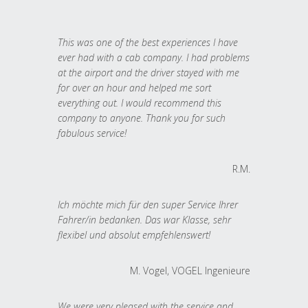
This was one of the best experiences I have
ever had with a cab company. I had problems
at the airport and the driver stayed with me
for over an hour and helped me sort
everything out. I would recommend this
company to anyone. Thank you for such
fabulous service!
R.M.
Ich möchte mich für den super Service Ihrer
Fahrer/in bedanken. Das war Klasse, sehr
flexibel und absolut empfehlenswert!
M. Vogel, VOGEL Ingenieure
We were very pleased with the service and