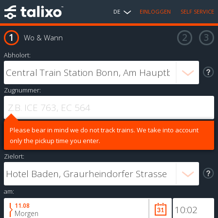
DE
EINLOGGEN
SELF SERVICE
Wo & Wann
Abholort:
Zugnummer:
Please bear in mind we do not track trains. We take into account
only the pickup time you enter.
Zielort:
am:
11.08
Morgen