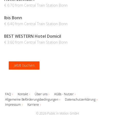
€ 6.70 from Central Train Station Bonn
Ibis Bonn
€ 6.40 from Central Train Station Bonn
BEST WESTERN Hotel Domicil
€ 3.60 from Central Train Station Bonn
Jetzt buchen
Jetzt buchen
Jetzt buchen
Jetzt buchen
FAQ
Kontakt
Über uns
AGBs - Nutzer
Allgemeine Beförderungsbedingungen
Datenschutzerklärung
Impressum
Karriere
© 2026 Public in Motion GmbH