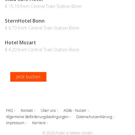
€ 15.10 from Central Train Station Bonn
SternHotel Bonn
€ 6.70 from Central Train Station Bonn
Hotel Mozart
€ 4.20 from Central Train Station Bonn
Jetzt buchen
Jetzt buchen
Jetzt buchen
Jetzt buchen
FAQ
Kontakt
Über uns
AGBs - Nutzer
Allgemeine Beförderungsbedingungen
Datenschutzerklärung
Impressum
Karriere
© 2026 Public in Motion GmbH