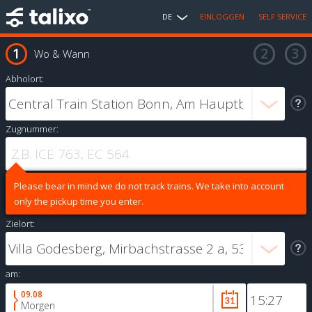
DE
EINLOGGEN
SELF SERVICE
Wo & Wann
Abholort:
Zugnummer:
Please bear in mind we do not track trains. We take into account
only the pickup time you enter.
Zielort:
am:
09.08
Morgen