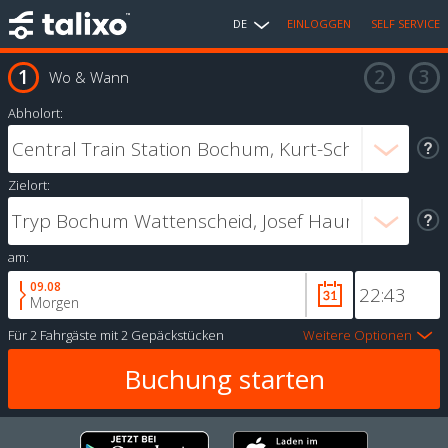
DE
EINLOGGEN
SELF SERVICE
Wo & Wann
Abholort:
Zielort:
am:
09.08
Morgen
Für
2 Fahrgäste
mit
2 Gepäckstücken
Weitere Optionen