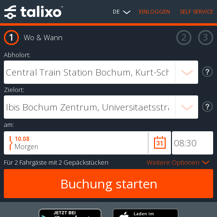
DE
EINLOGGEN
SELF SERVICE
Wo & Wann
Abholort:
Zielort:
am:
10.08
Morgen
Für
2 Fahrgäste
mit
2 Gepäckstücken
Weitere Optionen