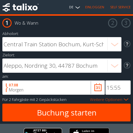
DE
EINLOGGEN
SELF SERVICE
Wo & Wann
Abholort:
Zielort:
am:
07.08
Morgen
Für
2 Fahrgäste
mit
2 Gepäckstücken
Weitere Optionen