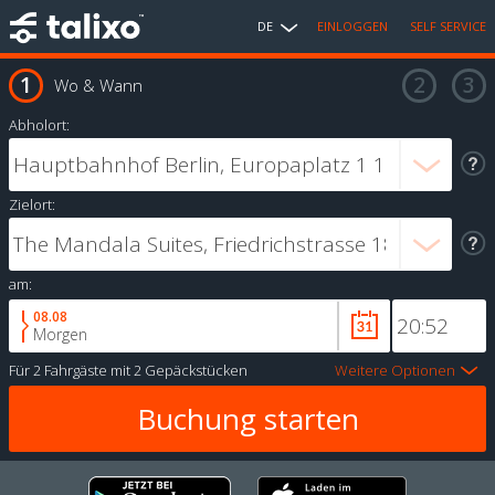
DE
EINLOGGEN
SELF SERVICE
Wo & Wann
Abholort:
Zielort:
am:
08.08
Morgen
Für
2 Fahrgäste
mit
2 Gepäckstücken
Weitere Optionen