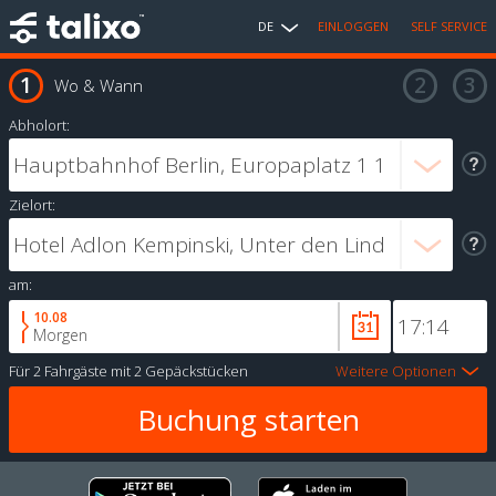
DE
EINLOGGEN
SELF SERVICE
Wo & Wann
Abholort:
Zielort:
am:
10.08
Morgen
Für
2 Fahrgäste
mit
2 Gepäckstücken
Weitere Optionen