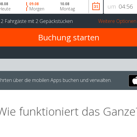
08.08
09.08
10.08
um
Heute
Morgen
Montag
r
2 Fahrgäste
mit
2 Gepäckstücken
Weitere Optionen
hrten über die mobilen Apps buchen und verwalten.
Wie funktioniert das Ganze