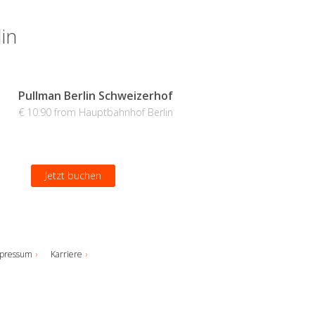
in
Pullman Berlin Schweizerhof
€ 10.90 from Hauptbahnhof Berlin
Jetzt buchen
pressum
Karriere