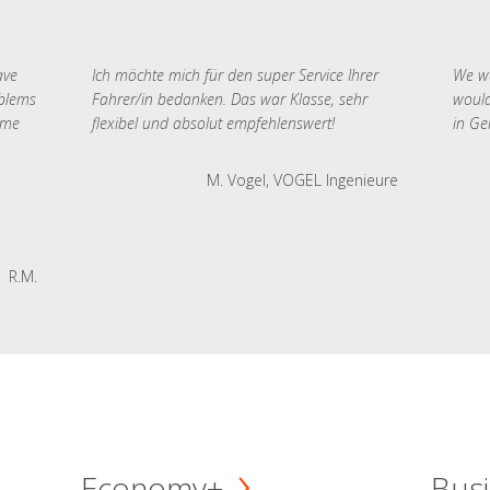
ave
Ich möchte mich für den super Service Ihrer
We we
oblems
Fahrer/in bedanken. Das war Klasse, sehr
would
 me
flexibel und absolut empfehlenswert!
in Ge
M. Vogel, VOGEL Ingenieure
R.M.
Economy+
Busi