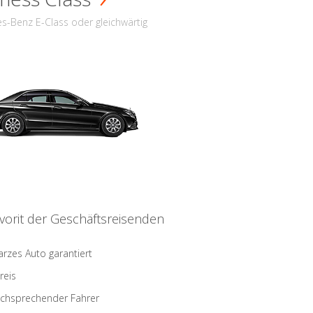
s-Benz E-Class oder gleichwärtig
vorit der Geschäftsreisenden
rzes Auto garantiert
reis
schsprechender Fahrer