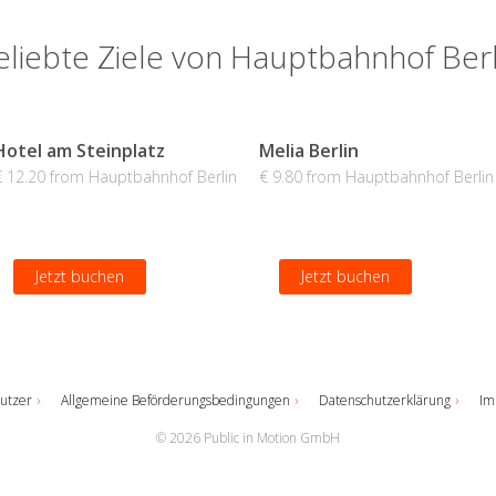
eliebte Ziele von Hauptbahnhof Berl
Hotel am Steinplatz
Melia Berlin
€ 12.20 from Hauptbahnhof Berlin
€ 9.80 from Hauptbahnhof Berlin
Jetzt buchen
Jetzt buchen
utzer
Allgemeine Beförderungsbedingungen
Datenschutzerklärung
Im
© 2026 Public in Motion GmbH