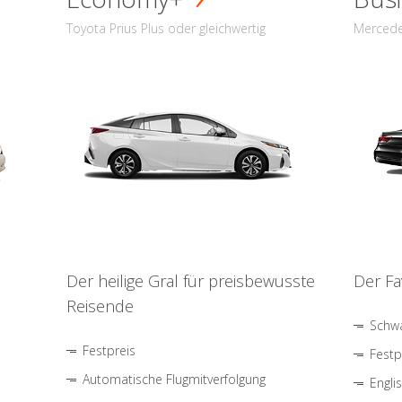
Toyota Prius Plus oder gleichwertig
Mercede
Der heilige Gral für preisbewusste
Der Fa
Reisende
Schwa
Festpreis
Festp
Automatische Flugmitverfolgung
Engli