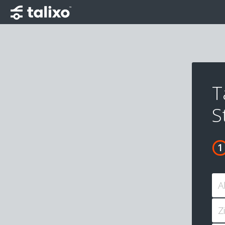
T
S
A
Z