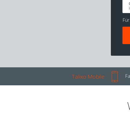
Fü
Talixo Mobile
Fa