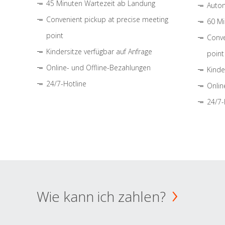
45 Minuten Wartezeit ab Landung
Autom
Convenient pickup at precise meeting
60 Mi
point
Conve
Kindersitze verfügbar auf Anfrage
point
Online- und Offline-Bezahlungen
Kinde
24/7-Hotline
Onlin
24/7-
Wie kann ich zahlen?