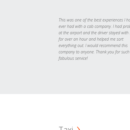
This was one of the best experiences I h
ever had with a cab company. I had pr
at the airport and the driver stayed with
for over an hour and helped me sort
everything out. I would recommend this
company to anyone. Thank you for such
fabulous service!
Taxi