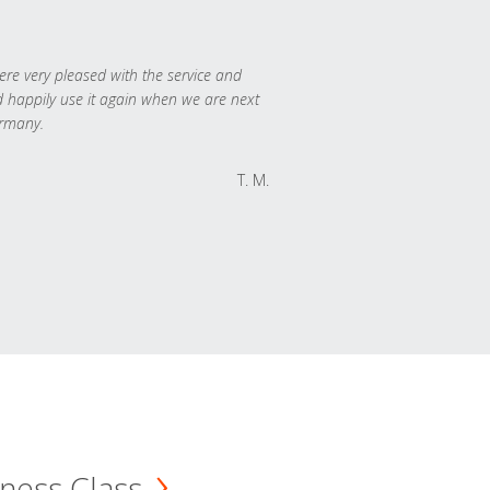
re very pleased with the service and
 happily use it again when we are next
rmany.
T. M.
ness Class