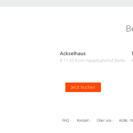
B
Ackselhaus
€ 11.50 from Hauptbahnhof Berlin
Jetzt buchen
FAQ
Kontakt
Über uns
AGBs - N