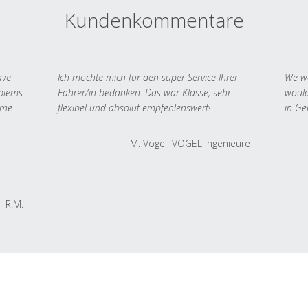
Kundenkommentare
ave
Ich möchte mich für den super Service Ihrer
We we
oblems
Fahrer/in bedanken. Das war Klasse, sehr
would
 me
flexibel und absolut empfehlenswert!
in Ge
M. Vogel, VOGEL Ingenieure
R.M.