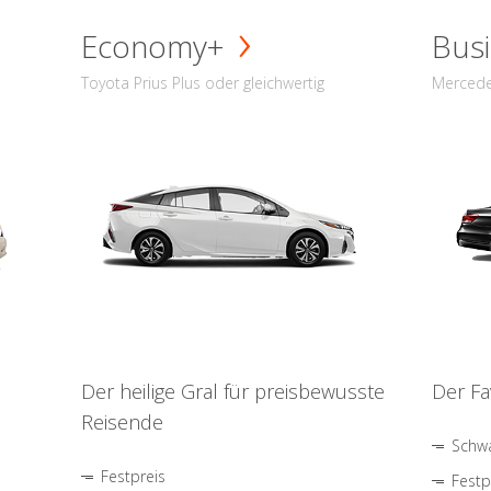
Economy+
Busi
Toyota Prius Plus oder gleichwertig
Mercede
Der heilige Gral für preisbewusste
Der Fa
Reisende
Schwa
Festpreis
Festp