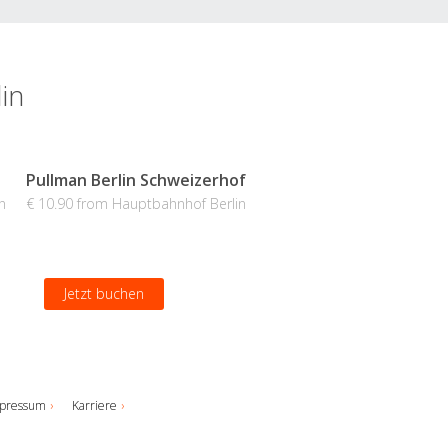
in
Pullman Berlin Schweizerhof
n
€ 10.90 from Hauptbahnhof Berlin
Jetzt buchen
pressum
Karriere