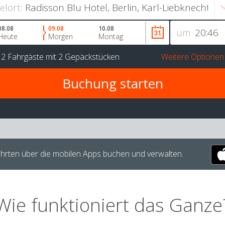
ielort:
08.08
09.08
10.08
um
Heute
Morgen
Montag
r
2 Fahrgäste
mit
2 Gepäckstücken
Weitere Optionen
hrten über die mobilen Apps buchen und verwalten.
Wie funktioniert das Ganze