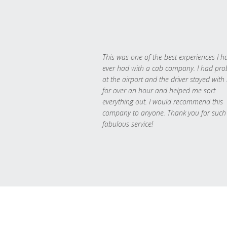
This was one of the best experiences I h
ever had with a cab company. I had pr
at the airport and the driver stayed with
for over an hour and helped me sort
everything out. I would recommend this
company to anyone. Thank you for such
fabulous service!