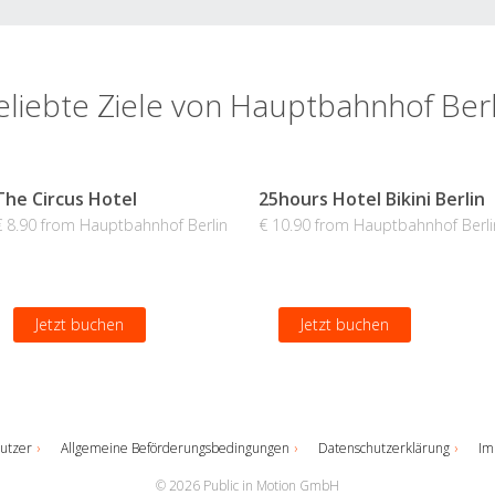
eliebte Ziele von Hauptbahnhof Berl
The Circus Hotel
25hours Hotel Bikini Berlin
€ 8.90 from Hauptbahnhof Berlin
€ 10.90 from Hauptbahnhof Berli
Jetzt buchen
Jetzt buchen
utzer
Allgemeine Beförderungsbedingungen
Datenschutzerklärung
Im
© 2026 Public in Motion GmbH