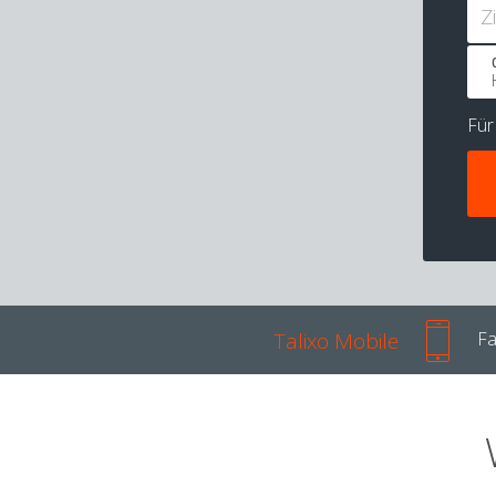
Z
Fü
Talixo Mobile
Fa