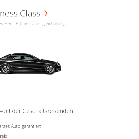
ness Class
s-Benz E-Class oder gleichwärtig
vorit der Geschäftsreisenden
rzes Auto garantiert
reis