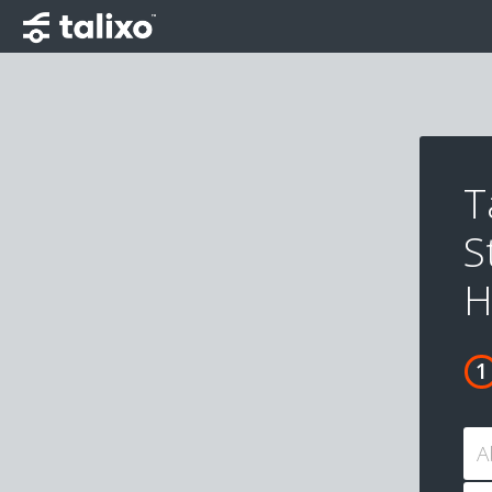
T
S
H
A