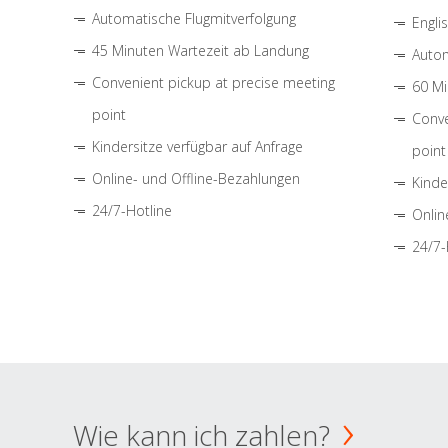
Automatische Flugmitverfolgung
Engli
45 Minuten Wartezeit ab Landung
Autom
Convenient pickup at precise meeting
60 Mi
point
Conve
Kindersitze verfügbar auf Anfrage
point
Online- und Offline-Bezahlungen
Kinde
24/7-Hotline
Onlin
24/7-
Wie kann ich zahlen?