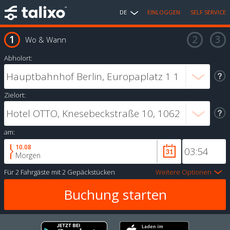
DE
EINLOGGEN
SELF SERVICE
Wo & Wann
Abholort:
Zielort:
am:
10.08
Morgen
Für
2 Fahrgäste
mit
2 Gepäckstücken
Weitere Optionen