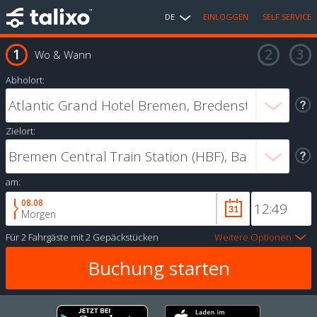
DE
EINLOGGEN
SELF SERVICE
Wo & Wann
Abholort:
Zielort:
am:
08.08
Morgen
Für
2 Fahrgäste
mit
2 Gepäckstücken
Weitere Optionen