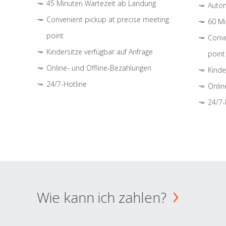
45 Minuten Wartezeit ab Landung
Autom
Convenient pickup at precise meeting
60 Mi
point
Conve
Kindersitze verfügbar auf Anfrage
point
Online- und Offline-Bezahlungen
Kinde
24/7-Hotline
Onlin
24/7-
Wie kann ich zahlen?