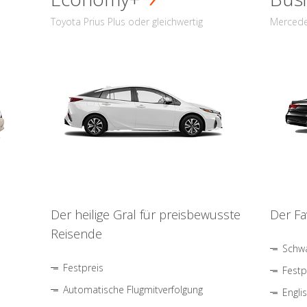
Toyota Prius Plus oder gleichwertig
Mercede
Der heilige Gral für preisbewusste
Der Fa
Reisende
Schwa
Festpreis
Festp
Automatische Flugmitverfolgung
Engli