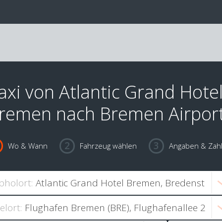
axi von Atlantic Grand Hote
remen nach Bremen Airpor
Wo & Wann
Fahrzeug wählen
Angaben & Zah
bholort:
ielort: