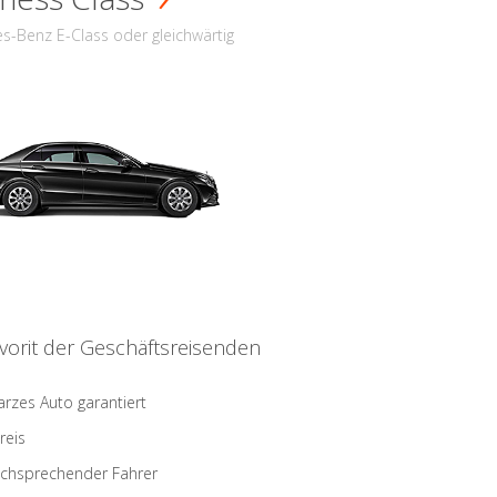
s-Benz E-Class oder gleichwärtig
vorit der Geschäftsreisenden
rzes Auto garantiert
reis
schsprechender Fahrer