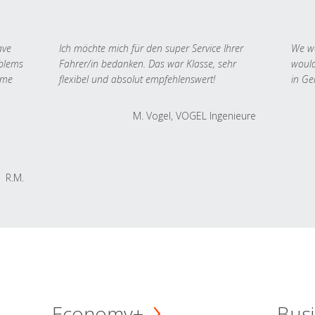
ave
Ich möchte mich für den super Service Ihrer
We we
oblems
Fahrer/in bedanken. Das war Klasse, sehr
would
 me
flexibel und absolut empfehlenswert!
in Ge
M. Vogel, VOGEL Ingenieure
R.M.
Economy+
Busi