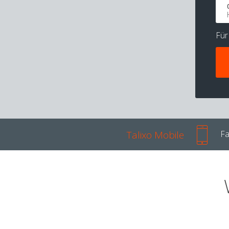
Fü
Talixo Mobile
Fa