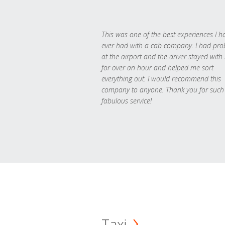
This was one of the best experiences I h
ever had with a cab company. I had pr
at the airport and the driver stayed with
for over an hour and helped me sort
everything out. I would recommend this
company to anyone. Thank you for such
fabulous service!
Taxi