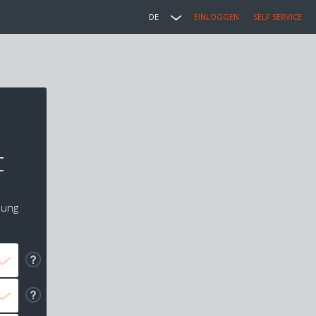
DE
EINLOGGEN
SELF SERVICE
l
t
lung