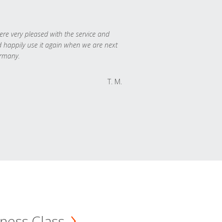
re very pleased with the service and
 happily use it again when we are next
rmany.
T. M.
ness Class