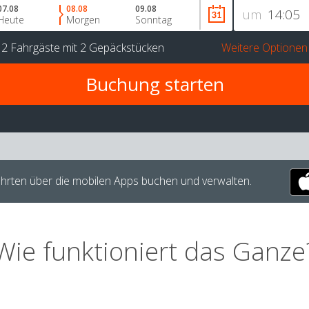
07.08
08.08
09.08
um
Heute
Morgen
Sonntag
r
2 Fahrgäste
mit
2 Gepäckstücken
Weitere Optionen
hrten über die mobilen Apps buchen und verwalten.
Wie funktioniert das Ganze