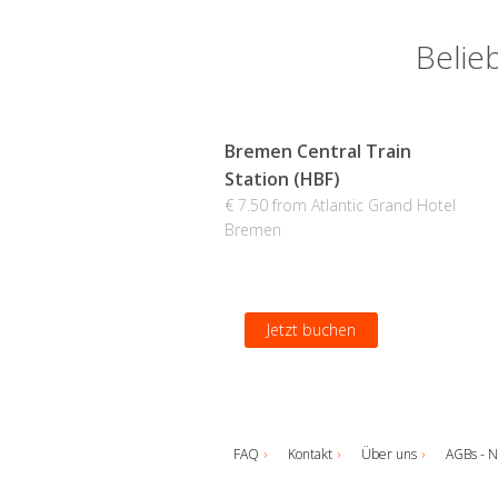
Belie
Bremen Central Train
Station (HBF)
€ 7.50 from Atlantic Grand Hotel
Bremen
Jetzt buchen
FAQ
Kontakt
Über uns
AGBs - N