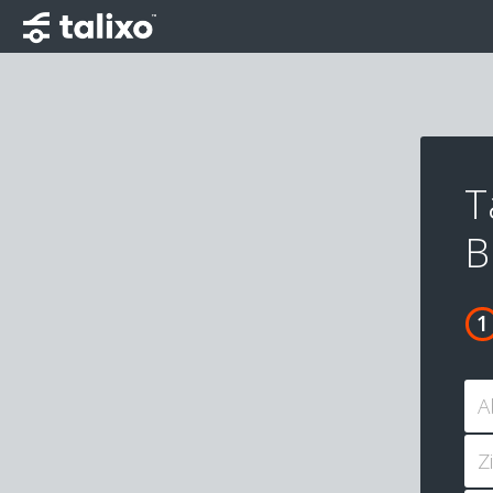
T
B
A
Z