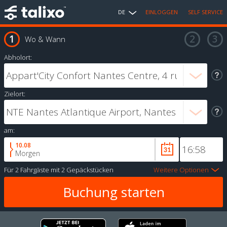
DE
EINLOGGEN
SELF SERVICE
Wo & Wann
Abholort:
Zielort:
am:
10.08
Morgen
Für
2 Fahrgäste
mit
2 Gepäckstücken
Weitere Optionen