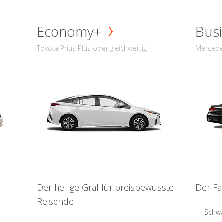
Economy+
Busi
Toyota Prius Plus oder gleichwertig
Mercede
Der heilige Gral für preisbewusste
Der Fa
Reisende
Schwa