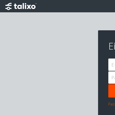
E
E
P
Pas