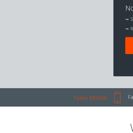
No
S
R
Talixo Mobile
Fa