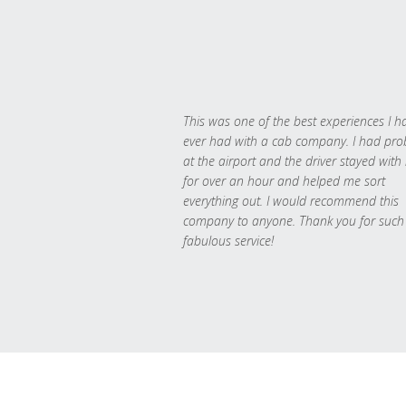
This was one of the best experiences I h
ever had with a cab company. I had pr
at the airport and the driver stayed with
for over an hour and helped me sort
everything out. I would recommend this
company to anyone. Thank you for such
fabulous service!