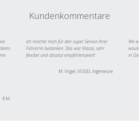
Kundenkommentare
ave
Ich möchte mich für den super Service Ihrer
We we
oblems
Fahrer/in bedanken. Das war Klasse, sehr
would
 me
flexibel und absolut empfehlenswert!
in Ge
M. Vogel, VOGEL Ingenieure
R.M.