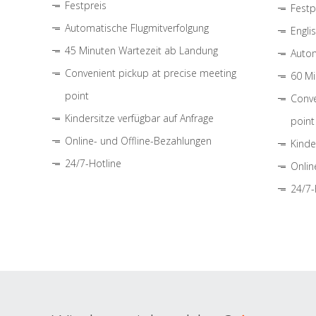
Festpreis
Festp
Automatische Flugmitverfolgung
Engli
45 Minuten Wartezeit ab Landung
Autom
Convenient pickup at precise meeting
60 Mi
point
Conve
Kindersitze verfügbar auf Anfrage
point
Online- und Offline-Bezahlungen
Kinde
24/7-Hotline
Onlin
24/7-