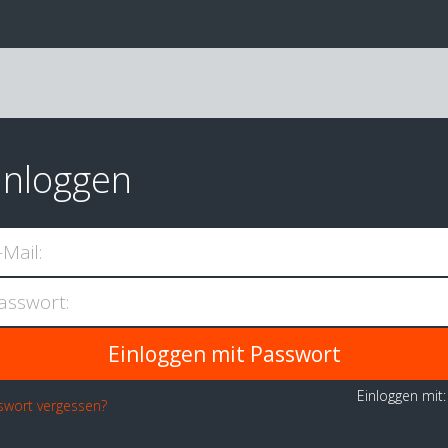
inloggen
-Mail:
asswort:
Einloggen mit
swort vergessen?