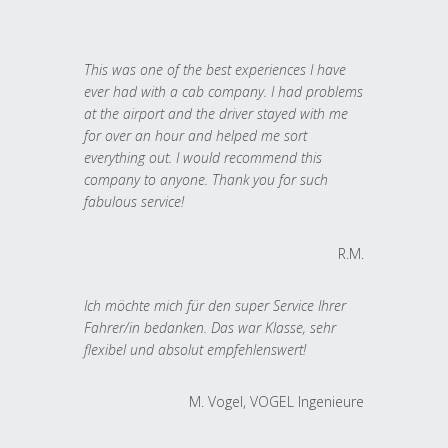
This was one of the best experiences I have
ever had with a cab company. I had problems
at the airport and the driver stayed with me
for over an hour and helped me sort
everything out. I would recommend this
company to anyone. Thank you for such
fabulous service!
R.M.
Ich möchte mich für den super Service Ihrer
Fahrer/in bedanken. Das war Klasse, sehr
flexibel und absolut empfehlenswert!
M. Vogel, VOGEL Ingenieure