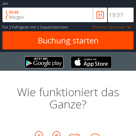
am:
09.08
Morgen
Für
2 Fahrgäste
mit
2 Gepäckstücken
Weitere Optionen
Wie funktioniert das
Ganze?