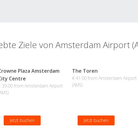
iebte Ziele von Amsterdam Airport (
Crowne Plaza Amsterdam
The Toren
City Centre
€ 41.00 from Amsterdam Airport
(AMS)
€ 39.00 from Amsterdam Airport
(AMS)
Jetzt buchen
Jetzt buchen