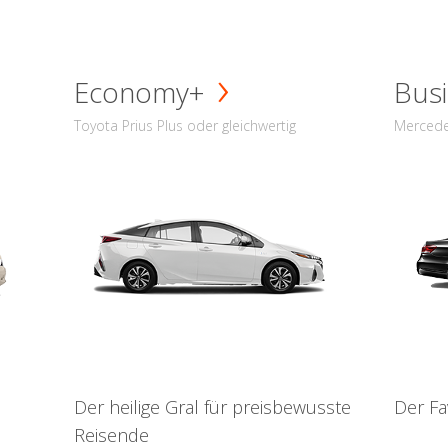
Economy+
Busi
Toyota Prius Plus oder gleichwertig
Mercede
Der heilige Gral für preisbewusste
Der Fa
Reisende