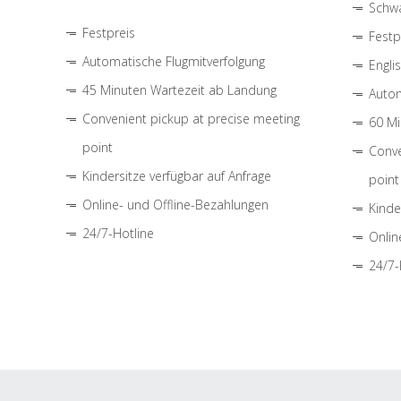
Schwa
Festpreis
Festp
Automatische Flugmitverfolgung
Engli
45 Minuten Wartezeit ab Landung
Autom
Convenient pickup at precise meeting
60 Mi
point
Conve
Kindersitze verfügbar auf Anfrage
point
Online- und Offline-Bezahlungen
Kinde
24/7-Hotline
Onlin
24/7-