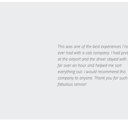
This was one of the best experiences I h
ever had with a cab company. I had pr
at the airport and the driver stayed with
for over an hour and helped me sort
everything out. I would recommend this
company to anyone. Thank you for such
fabulous service!