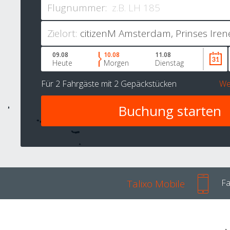
Flugnummer:
Zielort:
09.08
10.08
11.08
Heute
Morgen
Dienstag
Für
2 Fahrgäste
mit
2 Gepäckstücken
We
Talixo Mobile
Fa