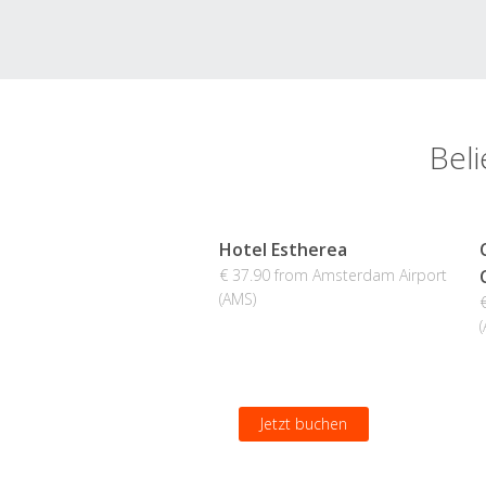
Bel
Hotel Estherea
€ 37.90 from Amsterdam Airport
(AMS)
Jetzt buchen