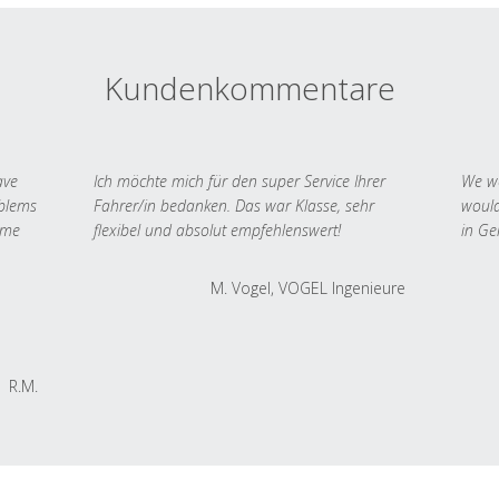
Kundenkommentare
ave
Ich möchte mich für den super Service Ihrer
We we
oblems
Fahrer/in bedanken. Das war Klasse, sehr
would
 me
flexibel und absolut empfehlenswert!
in Ge
M. Vogel, VOGEL Ingenieure
R.M.