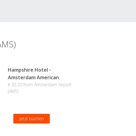
AMS)
Hampshire Hotel -
Amsterdam American
€ 33.20 from Amsterdam Airport
(AMS)
Jetzt buchen