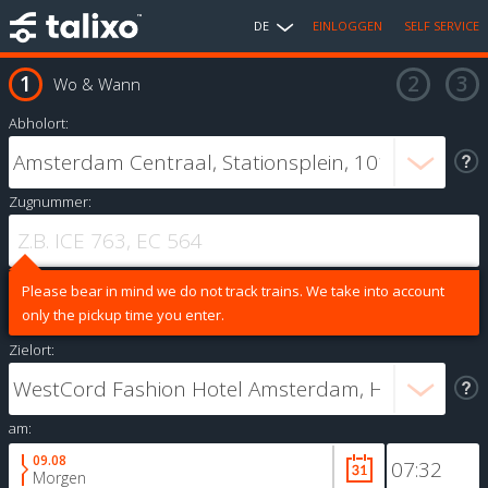
DE
EINLOGGEN
SELF SERVICE
Wo & Wann
Abholort:
Zugnummer:
Please bear in mind we do not track trains. We take into account
only the pickup time you enter.
Zielort:
am:
09.08
Morgen