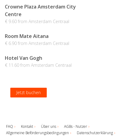
Crowne Plaza Amsterdam City
Centre
€ 9.60 from Amsterdam Centraal
Room Mate Aitana
€ 6.90 from Amsterdam Centraal
Hotel Van Gogh
€ 11.60 from Amsterdam Centraal
Jetzt buchen
Jetzt buchen
Jetzt buchen
Jetzt buchen
FAQ
Kontakt
Über uns
AGBs - Nutzer
Allgemeine Beförderungsbedingungen
Datenschutzerklärung