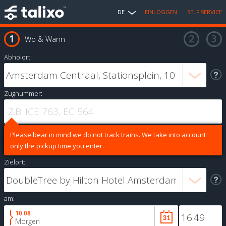
DE
EINLOGGEN
SELF SERVICE
Wo & Wann
Abholort:
Zugnummer:
Please bear in mind we do not track trains. We take into account
only the pickup time you enter.
Zielort:
am:
10.08
Morgen