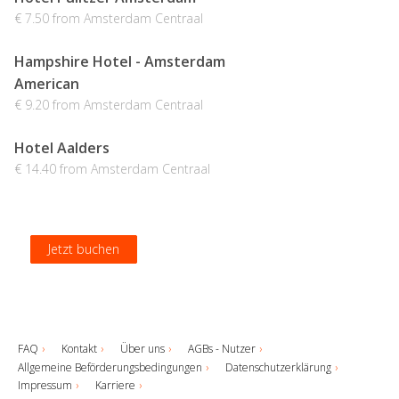
€ 7.50 from Amsterdam Centraal
Hampshire Hotel - Amsterdam
American
€ 9.20 from Amsterdam Centraal
Hotel Aalders
€ 14.40 from Amsterdam Centraal
Jetzt buchen
Jetzt buchen
Jetzt buchen
Jetzt buchen
FAQ
Kontakt
Über uns
AGBs - Nutzer
Allgemeine Beförderungsbedingungen
Datenschutzerklärung
Impressum
Karriere