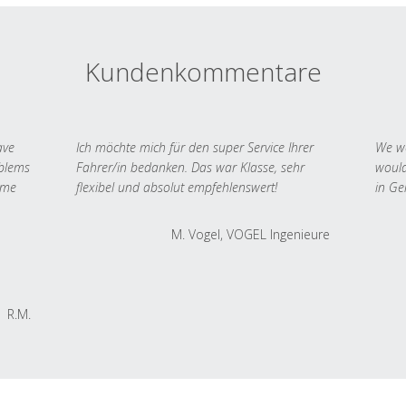
Kundenkommentare
ave
Ich möchte mich für den super Service Ihrer
We we
oblems
Fahrer/in bedanken. Das war Klasse, sehr
would
 me
flexibel und absolut empfehlenswert!
in Ge
M. Vogel, VOGEL Ingenieure
R.M.