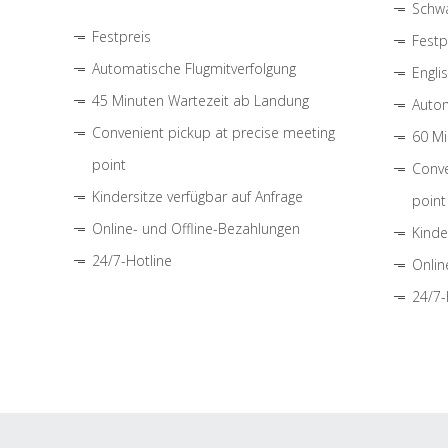
Schwa
Festpreis
Festp
Automatische Flugmitverfolgung
Engli
45 Minuten Wartezeit ab Landung
Autom
Convenient pickup at precise meeting
60 Mi
point
Conve
Kindersitze verfügbar auf Anfrage
point
Online- und Offline-Bezahlungen
Kinde
24/7-Hotline
Onlin
24/7-