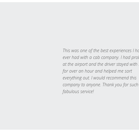
This was one of the best experiences I h
ever had with a cab company. I had pr
at the airport and the driver stayed with
for over an hour and helped me sort
everything out. I would recommend this
company to anyone. Thank you for such
fabulous service!