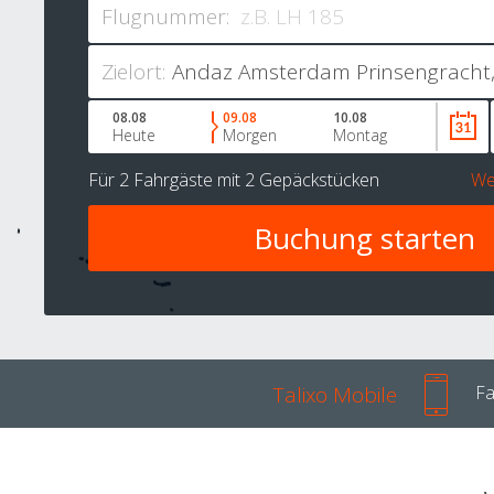
Flugnummer:
Zielort:
08.08
09.08
10.08
Heute
Morgen
Montag
Für
2 Fahrgäste
mit
2 Gepäckstücken
We
Talixo Mobile
Fa