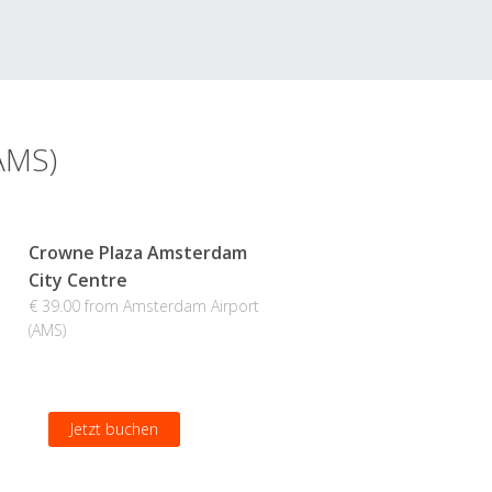
AMS)
Crowne Plaza Amsterdam
City Centre
€ 39.00 from Amsterdam Airport
(AMS)
Jetzt buchen