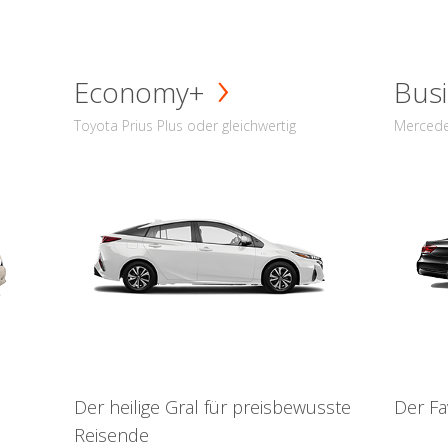
Economy+
Busi
Toyota Prius Plus oder gleichwertig
Mercede
Der heilige Gral für preisbewusste
Der Fa
Reisende