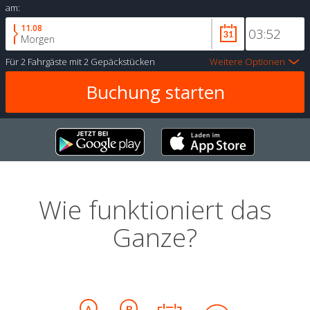
am:
11.08
Morgen
Für
2 Fahrgäste
mit
2 Gepäckstücken
Weitere Optionen
Wie funktioniert das
Ganze?