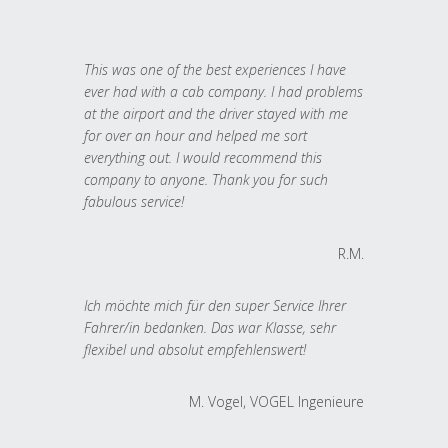
This was one of the best experiences I have
ever had with a cab company. I had problems
at the airport and the driver stayed with me
for over an hour and helped me sort
everything out. I would recommend this
company to anyone. Thank you for such
fabulous service!
R.M.
Ich möchte mich für den super Service Ihrer
Fahrer/in bedanken. Das war Klasse, sehr
flexibel und absolut empfehlenswert!
M. Vogel, VOGEL Ingenieure