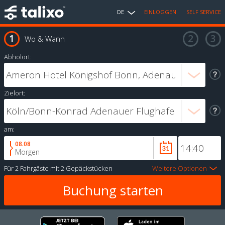
DE
EINLOGGEN
SELF SERVICE
Wo & Wann
Abholort:
Zielort:
am:
08.08
Morgen
Für
2 Fahrgäste
mit
2 Gepäckstücken
Weitere Optionen