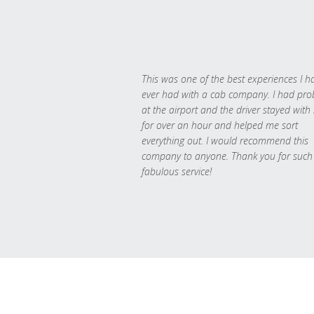
This was one of the best experiences I h
ever had with a cab company. I had pr
at the airport and the driver stayed with
for over an hour and helped me sort
everything out. I would recommend this
company to anyone. Thank you for such
fabulous service!