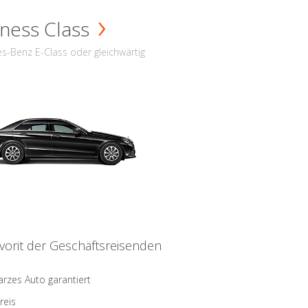
ness Class
s-Benz E-Class oder gleichwärtig
vorit der Geschäftsreisenden
rzes Auto garantiert
reis