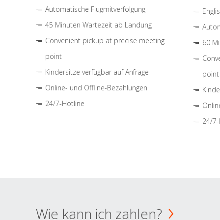
Automatische Flugmitverfolgung
Engli
45 Minuten Wartezeit ab Landung
Autom
Convenient pickup at precise meeting
60 Mi
point
Conve
Kindersitze verfügbar auf Anfrage
point
Online- und Offline-Bezahlungen
Kinde
24/7-Hotline
Onlin
24/7-
Wie kann ich zahlen?