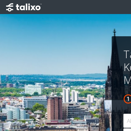
T
K
M
A