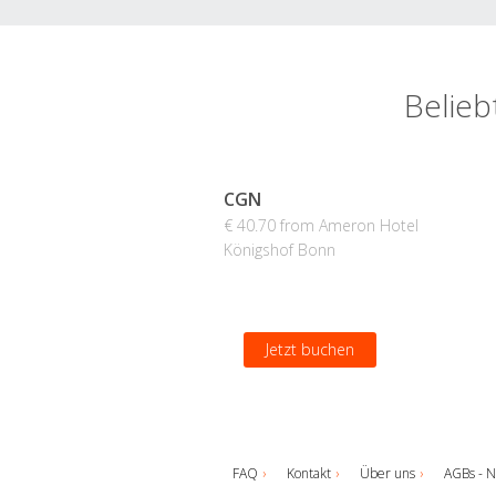
Belieb
CGN
€ 40.70 from Ameron Hotel
Königshof Bonn
Jetzt buchen
FAQ
Kontakt
Über uns
AGBs - N