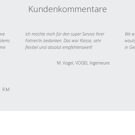
Kundenkommentare
ave
Ich möchte mich für den super Service Ihrer
We we
oblems
Fahrer/in bedanken. Das war Klasse, sehr
would
 me
flexibel und absolut empfehlenswert!
in Ge
M. Vogel, VOGEL Ingenieure
R.M.