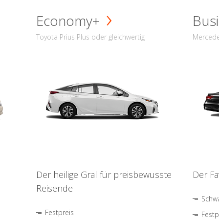
Economy+
Busi
Toyota Prius Plus oder gleichwertig
Mercede
Der heilige Gral für preisbewusste
Der Fa
Reisende
Schwa
Festpreis
Festp