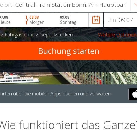
ielort:
07.08
08.08
09.08
um
Heute
Morgen
Sonntag
r
2 Fahrgäste
mit
2 Gepäckstücken
Weitere Optionen
hrten über die mobilen Apps buchen und verwalten.
Wie funktioniert das Ganze