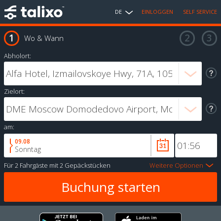
DE
EINLOGGEN
SELF SERVICE
Wo & Wann
Abholort:
Zielort:
am:
09.08
Sonntag
Für
2 Fahrgäste
mit
2 Gepäckstücken
Weitere Optionen