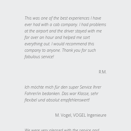
This was one of the best experiences I have
ever had with a cab company. I had problems
at the airport and the driver stayed with me
for over an hour and helped me sort
everything out. I would recommend this
company to anyone. Thank you for such
fabulous service!
R.M.
Ich möchte mich für den super Service Ihrer
Fahrer/in bedanken. Das war Klasse, sehr
flexibel und absolut empfehlenswert!
M. Vogel, VOGEL Ingenieure
We were very pleased with the service and