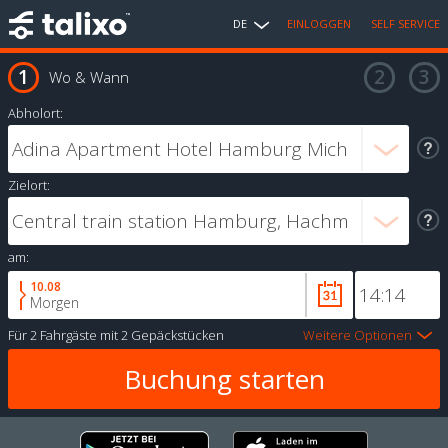
DE
EINLOGGEN
SELF SERVICE
Wo & Wann
Abholort:
Zielort:
am:
10.08
Morgen
Für
2 Fahrgäste
mit
2 Gepäckstücken
Weitere Optionen