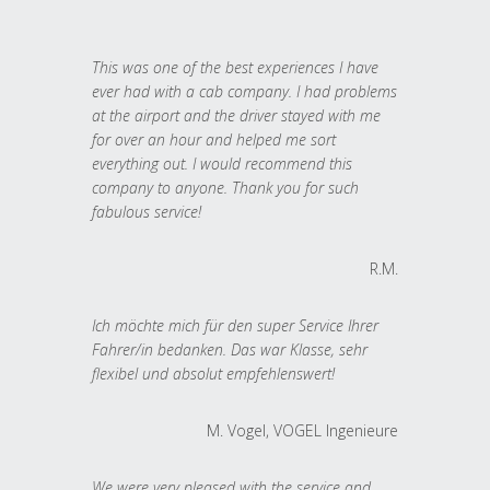
This was one of the best experiences I have
ever had with a cab company. I had problems
at the airport and the driver stayed with me
for over an hour and helped me sort
everything out. I would recommend this
company to anyone. Thank you for such
fabulous service!
R.M.
Ich möchte mich für den super Service Ihrer
Fahrer/in bedanken. Das war Klasse, sehr
flexibel und absolut empfehlenswert!
M. Vogel, VOGEL Ingenieure
We were very pleased with the service and