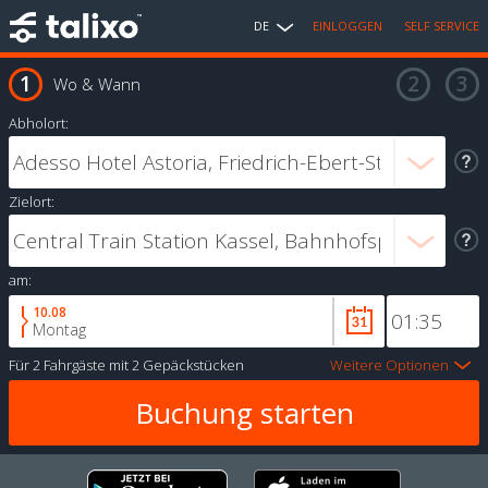
DE
EINLOGGEN
SELF SERVICE
Wo & Wann
Abholort:
Zielort:
am:
10.08
Montag
Für
2 Fahrgäste
mit
2 Gepäckstücken
Weitere Optionen