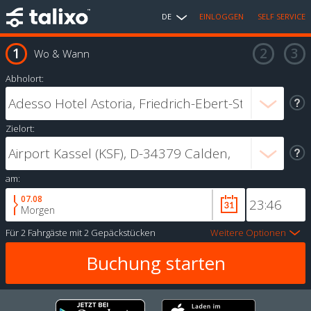
DE
EINLOGGEN
SELF SERVICE
Wo & Wann
Abholort:
Zielort:
am:
07.08
Morgen
Für
2 Fahrgäste
mit
2 Gepäckstücken
Weitere Optionen