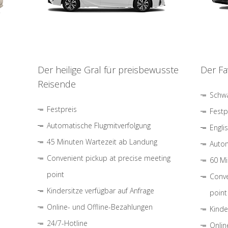
Der heilige Gral für preisbewusste
Der Fa
Reisende
Schwa
Festpreis
Festp
Automatische Flugmitverfolgung
Engli
45 Minuten Wartezeit ab Landung
Autom
Convenient pickup at precise meeting
60 Mi
point
Conve
Kindersitze verfügbar auf Anfrage
point
Online- und Offline-Bezahlungen
Kinde
24/7-Hotline
Onlin