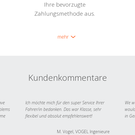
Ihre bevorzugte
Zahlungsmethode aus.
mehr
Kundenkommentare
ave
Ich möchte mich für den super Service Ihrer
We we
oblems
Fahrer/in bedanken. Das war Klasse, sehr
would
 me
flexibel und absolut empfehlenswert!
in Ge
M. Vogel, VOGEL Ingenieure