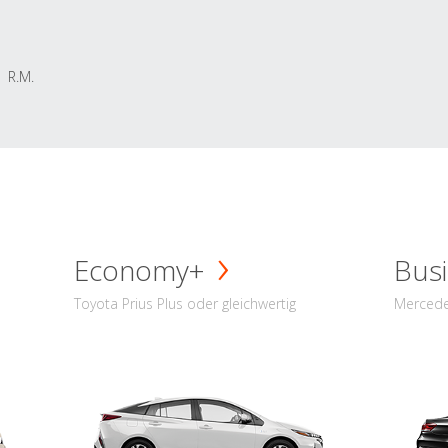
R.M.
Economy+
Busi
Toyota Prius Plus oder gleichwertig
Mercede