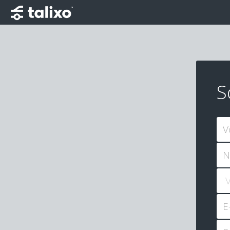
S
V
N
E