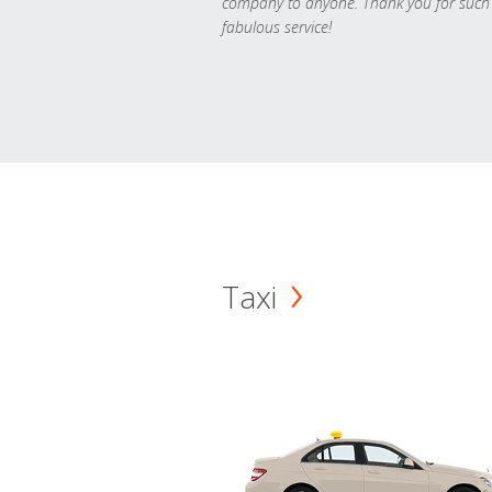
company to anyone. Thank you for such
fabulous service!
Taxi