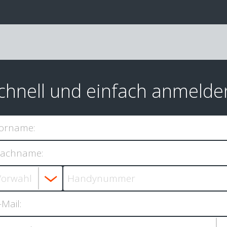
chnell und einfach anmelde
orname:
achname:
-Mail: