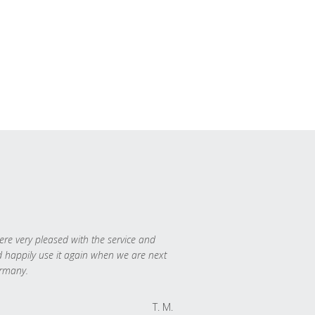
re very pleased with the service and
 happily use it again when we are next
rmany.
T. M.