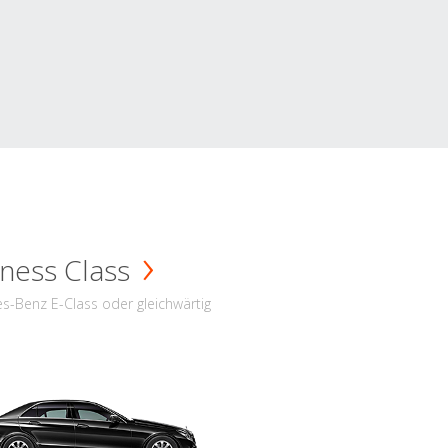
ness Class
s-Benz E-Class oder gleichwärtig