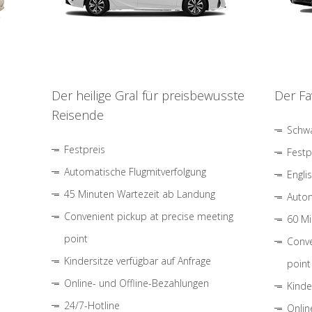
Der heilige Gral für preisbewusste
Der Fa
Reisende
Schwa
Festpreis
Festp
Automatische Flugmitverfolgung
Engli
45 Minuten Wartezeit ab Landung
Autom
Convenient pickup at precise meeting
60 Mi
point
Conve
Kindersitze verfügbar auf Anfrage
point
Online- und Offline-Bezahlungen
Kinde
24/7-Hotline
Onlin