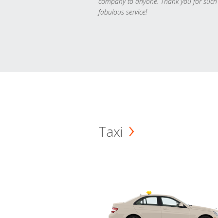
company to anyone. Thank you for such
fabulous service!
Taxi