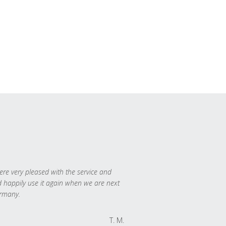
re very pleased with the service and
 happily use it again when we are next
rmany.
T. M.