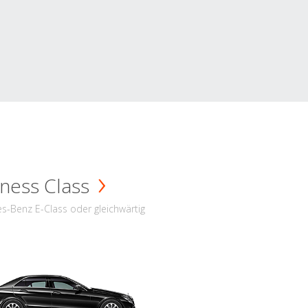
ness Class
s-Benz E-Class oder gleichwärtig