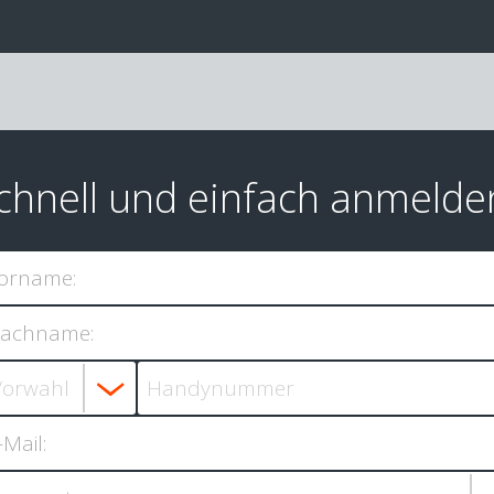
chnell und einfach anmelde
orname:
achname:
-Mail: