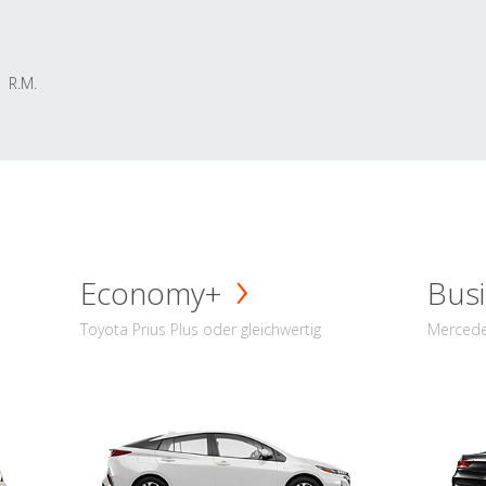
R.M.
Economy+
Busi
Toyota Prius Plus oder gleichwertig
Mercede