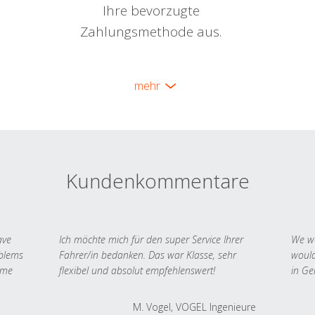
Ihre bevorzugte
Zahlungsmethode aus.
mehr
Kundenkommentare
ave
Ich möchte mich für den super Service Ihrer
We we
oblems
Fahrer/in bedanken. Das war Klasse, sehr
would
 me
flexibel und absolut empfehlenswert!
in Ge
M. Vogel, VOGEL Ingenieure