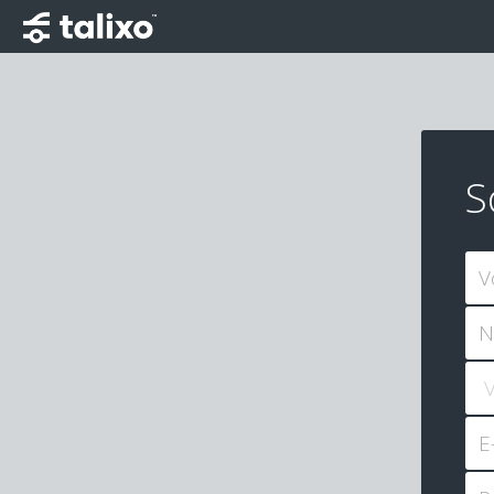
S
V
N
E