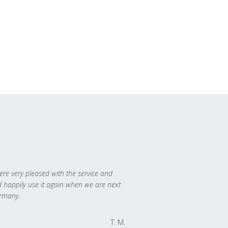
re very pleased with the service and
 happily use it again when we are next
rmany.
T. M.