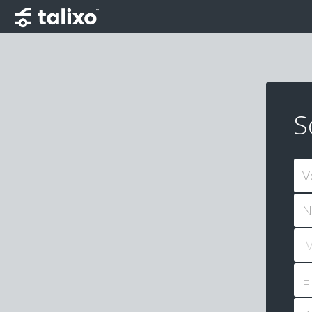
S
V
N
E