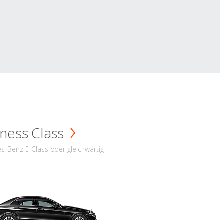
ness Class
s-Benz E-Class oder gleichwärtig