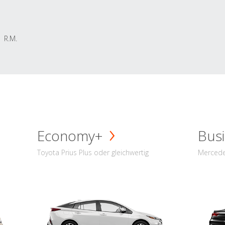
R.M.
Economy+
Busi
Toyota Prius Plus oder gleichwertig
Mercede