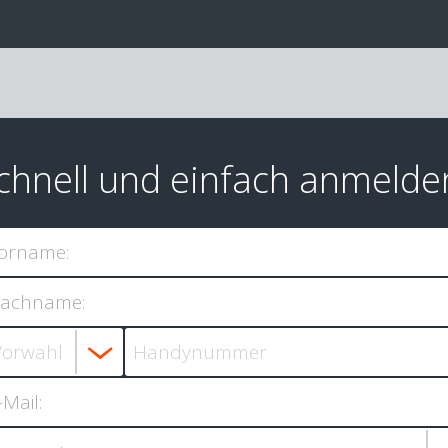
chnell und einfach anmelde
orname:
achname:
-Mail: