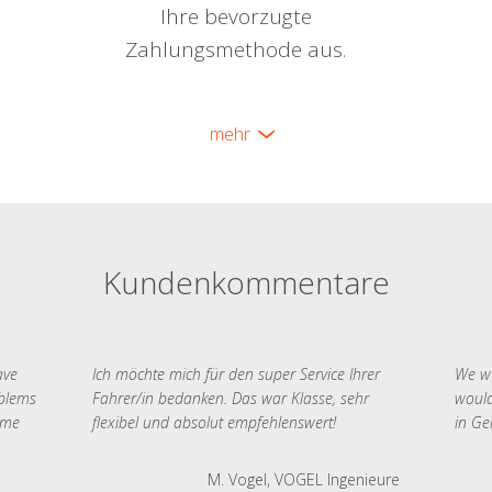
Ihre bevorzugte
Zahlungsmethode aus.
mehr
Kundenkommentare
ave
Ich möchte mich für den super Service Ihrer
We we
oblems
Fahrer/in bedanken. Das war Klasse, sehr
would
 me
flexibel und absolut empfehlenswert!
in Ge
M. Vogel, VOGEL Ingenieure