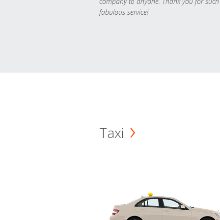
company to anyone. Thank you for such
fabulous service!
Taxi