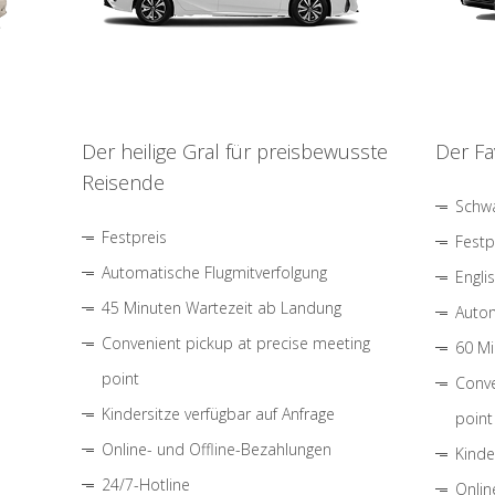
Der heilige Gral für preisbewusste
Der Fa
Reisende
Schwa
Festpreis
Festp
Automatische Flugmitverfolgung
Engli
45 Minuten Wartezeit ab Landung
Autom
Convenient pickup at precise meeting
60 Mi
point
Conve
Kindersitze verfügbar auf Anfrage
point
Online- und Offline-Bezahlungen
Kinde
24/7-Hotline
Onlin