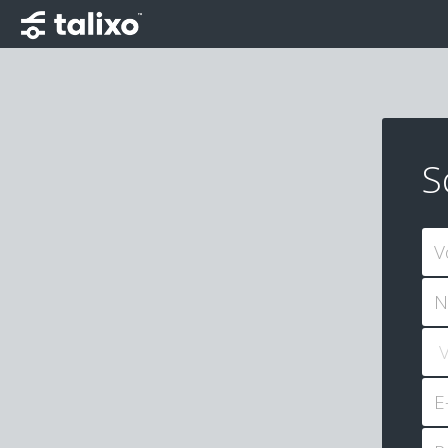
S
V
N
E