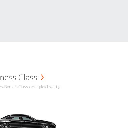
ness Class
s-Benz E-Class oder gleichwärtig