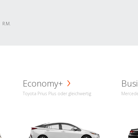
R.M.
Economy+
Busi
Toyota Prius Plus oder gleichwertig
Mercede