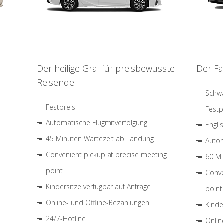
Der heilige Gral für preisbewusste
Der Fa
Reisende
Schwa
Festpreis
Festp
Automatische Flugmitverfolgung
Engli
45 Minuten Wartezeit ab Landung
Autom
Convenient pickup at precise meeting
60 Mi
point
Conve
Kindersitze verfügbar auf Anfrage
point
Online- und Offline-Bezahlungen
Kinde
24/7-Hotline
Onlin