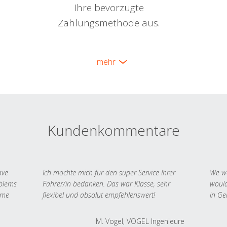
Ihre bevorzugte
Zahlungsmethode aus.
mehr
Kundenkommentare
ave
Ich möchte mich für den super Service Ihrer
We we
oblems
Fahrer/in bedanken. Das war Klasse, sehr
would
 me
flexibel und absolut empfehlenswert!
in Ge
M. Vogel, VOGEL Ingenieure