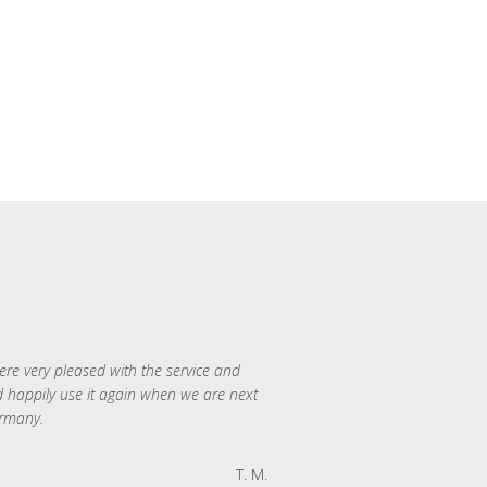
re very pleased with the service and
 happily use it again when we are next
rmany.
T. M.