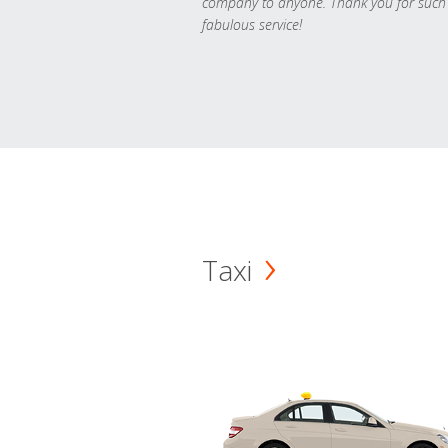
company to anyone. Thank you for such
fabulous service!
Taxi