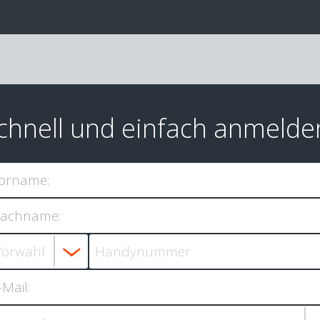
chnell und einfach anmelde
orname:
achname:
-Mail: